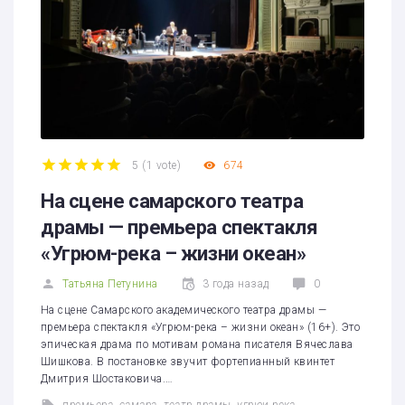
5
(
1 vote
)
674
1
2
3
4
5
На сцене самарского театра
драмы — премьера спектакля
«Угрюм-река – жизни океан»
Татьяна Петунина
3 года назад
0
На сцене Самарского академического театра драмы —
премьера спектакля «Угрюм-река – жизни океан» (16+). Это
эпическая драма по мотивам романа писателя Вячеслава
Шишкова. В постановке звучит фортепианный квинтет
Дмитрия Шостаковича.…
премьера
,
самара
,
театр драмы
,
угрюи река