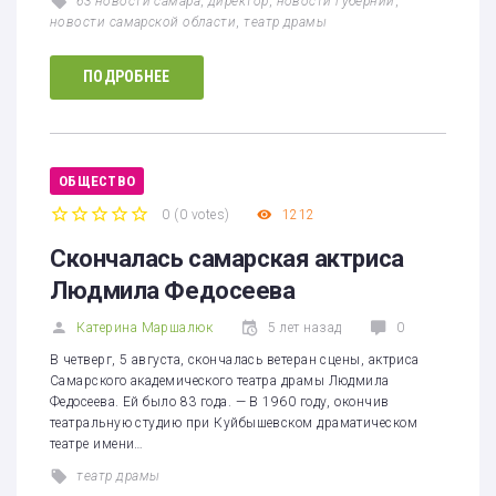
63 новости самара
,
директор
,
новости губернии
,
новости самарской области
,
театр драмы
ПОДРОБНЕЕ
ОБЩЕСТВО
0
(
0 votes
)
1212
1
2
3
4
5
Скончалась самарская актриса
Людмила Федосеева
Катерина Маршалюк
5 лет назад
0
В четверг, 5 августа, скончалась ветеран сцены, актриса
Самарского академического театра драмы Людмила
Федосеева. Ей было 83 года. — В 1960 году, окончив
театральную студию при Куйбышевском драматическом
театре имени…
театр драмы