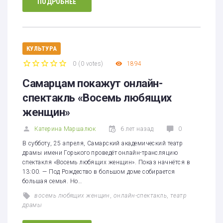
ПОДРОБНЕЕ
КУЛЬТУРА
0
(
0 votes
)
1894
1
2
3
4
5
Самарцам покажут онлайн-
спектакль «Восемь любящих
женщин»
Катерина Маршалюк
6 лет назад
0
В субботу, 25 апреля, Самарский академический театр
драмы имени Горького проведёт онлайн-трансляцию
спектакля «Восемь любящих женщин». Показ начнётся в
13:00. — Под Рождество в большом доме собирается
большая семья. Но…
восемь любящих женщин
,
онлайн-спектакль
,
театр
драмы