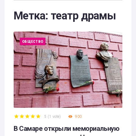
Метка:
театр драмы
ОБЩЕСТВО
5
(
1 vote
)
900
1
2
3
4
5
В Самаре открыли мемориальную