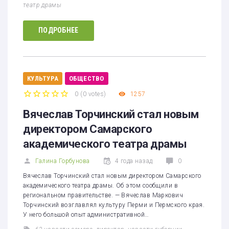
театр драмы
ПОДРОБНЕЕ
КУЛЬТУРА
ОБЩЕСТВО
0
(
0 votes
)
1257
1
2
3
4
5
Вячеслав Торчинский стал новым
директором Самарского
академического театра драмы
Галина Горбунова
4 года назад
0
Вячеслав Торчинский стал новым директором Самарского
академического театра драмы. Об этом сообщили в
региональном правительстве. — Вячеслав Маркович
Торчинский возглавлял культуру Перми и Пермского края.
У него большой опыт административной…