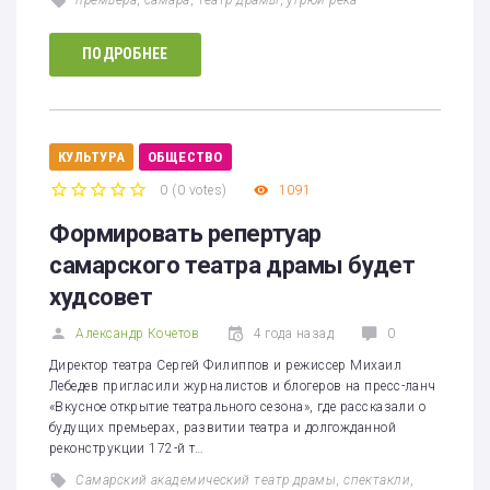
ПОДРОБНЕЕ
КУЛЬТУРА
ОБЩЕСТВО
0
(
0 votes
)
1091
1
2
3
4
5
Формировать репертуар
самарского театра драмы будет
худсовет
Александр Кочетов
4 года назад
0
Директор театра Сергей Филиппов и режиссер Михаил
Лебедев пригласили журналистов и блогеров на пресс-ланч
«Вкусное открытие театрального сезона», где рассказали о
будущих премьерах, развитии театра и долгожданной
реконструкции 172-й т…
Самарский академический театр драмы
,
спектакли
,