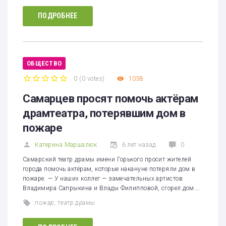
ПОДРОБНЕЕ
ОБЩЕСТВО
0
(
0 votes
)
1058
1
2
3
4
5
Самарцев просят помочь актёрам
драмтеатра, потерявшим дом в
пожаре
Катерина Маршалюк
6 лет назад
0
Самарский театр драмы имени Горького просит жителей
города помочь актёрам, которые накануне потеряли дом в
пожаре. — У наших коллег — замечательных артистов
Владимира Сапрыкина и Влады Филипповой, сгорел дом.…
пожар
,
театр драмы