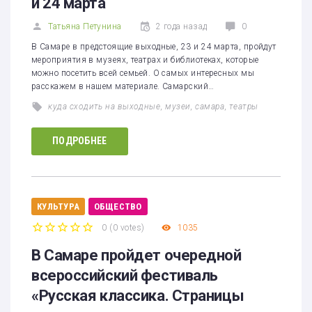
и 24 марта
Татьяна Петунина
2 года назад
0
В Самаре в предстоящие выходные, 23 и 24 марта, пройдут
мероприятия в музеях, театрах и библиотеках, которые
можно посетить всей семьей. О самых интересных мы
расскажем в нашем материале. Самарский…
куда сходить на выходные
,
музеи
,
самара
,
театры
ПОДРОБНЕЕ
КУЛЬТУРА
ОБЩЕСТВО
0
(
0 votes
)
1035
1
2
3
4
5
В Самаре пройдет очередной
всероссийский фестиваль
«Русская классика. Страницы