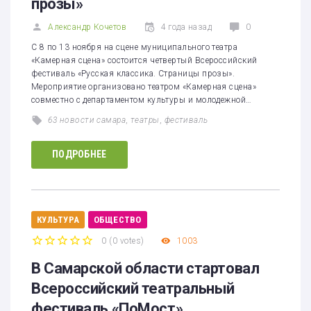
прозы»
Александр Кочетов
4 года назад
0
С 8 по 13 ноября на сцене муниципального театра
«Камерная сцена» состоится четвертый Всероссийский
фестиваль «Русская классика. Страницы прозы».
Мероприятие организовано театром «Камерная сцена»
совместно с департаментом культуры и молодежной…
63 новости самара
,
театры
,
фестиваль
ПОДРОБНЕЕ
КУЛЬТУРА
ОБЩЕСТВО
0
(
0 votes
)
1003
1
2
3
4
5
В Самарской области стартовал
Всероссийский театральный
фестиваль «ПоМост»