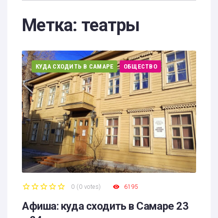
Метка:
театры
КУДА СХОДИТЬ В САМАРЕ
ОБЩЕСТВО
0
(
0 votes
)
6195
1
2
3
4
5
Афиша: куда сходить в Самаре 23