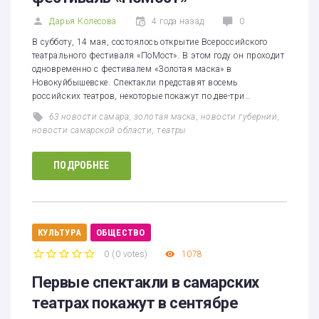
Дарья Колесова
4 года назад
0
В субботу, 14 мая, состоялось открытие Всероссийского
театрального фестиваля «ПоМост». В этом году он проходит
одновременно с фестивалем «Золотая маска» в
Новокуйбышевске. Спектакли представят восемь
российских театров, некоторые покажут по две-три…
63 новости самара
,
золотая маска
,
новости губернии
,
новости самарской области
,
театры
ПОДРОБНЕЕ
КУЛЬТУРА
ОБЩЕСТВО
0
(
0 votes
)
1078
1
2
3
4
5
Первые спектакли в самарских
театрах покажут в сентябре