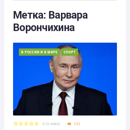
Метка:
Варвара
Ворончихина
В РОССИИ И В МИРЕ
СПОРТ
0
(
0 votes
)
532
1
2
3
4
5