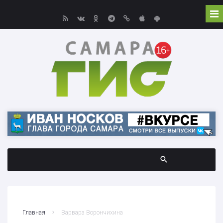
Главная
Варвара Ворончихина