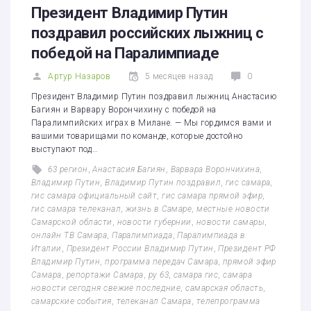
Президент Владимир Путин
поздравил российских лыжниц с
победой на Паралимпиаде
Артур Назаров
5 месяцев назад
0
Президент Владимир Путин поздравил лыжниц Анастасию
Багиян и Варвару Ворончихину с победой на
Паралимпийских играх в Милане. — Мы гордимся вами и
вашими товарищами по команде, которые достойно
выступают под…
63 регион
,
Анастасия Багиян
,
Варвара Ворончихина
,
Владимир Путин
,
Владимир Путин поздравил
,
гис самара
,
гис самара официальный сайт
,
гис самара прямой эфир
,
гис самара телеканал
,
жизнь в Самаре
,
местные новости
Самарской области
,
новости губернии
,
новости самары
,
онлайн ТВ Самара
,
Паралимпиада
,
Паралимпиада в
Италии
,
Президент России Владимир Путин
,
Президент РФ
Владимир Путин
,
программа передач Самара
,
прямой эфир
Самара
,
репортажи Самара
,
ру 63
,
самара гис
,
самара
новости сегодня свежие последние
,
самарская область
,
самарские события
,
телеканал Самара
,
телепрограмма