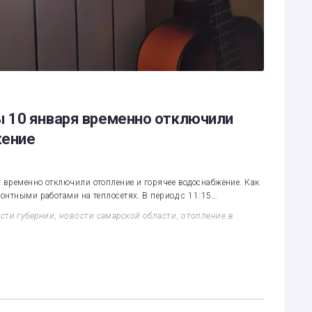
 10 января временно отключили
жение
 временно отключили отопление и горячее водоснабжение. Как
онтными работами на теплосетях. В период с 11:15…
сти губернии
,
новости самарской области
,
отопление в