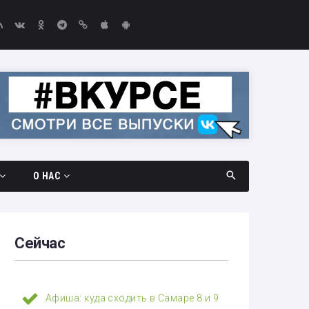
О НАС
дач
Документы
амара —
Вакансии
Сейчас
Выборы-2026
едач
Контакты
Афиша: куда сходить в Самаре 8 и 9