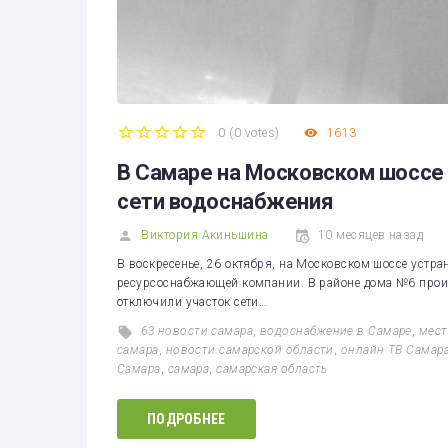
0
(
0 votes
)
1613
1
2
3
4
5
В Самаре на Московском шоссе 
сети водоснабжения
Виктория Акиньшина
10 месяцев назад
В воскресенье, 26 октября, на Московском шоссе устра
ресурсоснабжающей компании. В районе дома №6 прои
отключили участок сети…
63 новости самара
,
водоснабжение в Самаре
,
мест
самара
,
новости самарской области
,
онлайн ТВ Самар
Самара
,
самара
,
самарская область
ПОДРОБНЕЕ