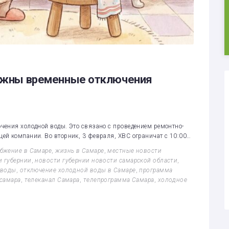
зможны временные отключения
чения холодной воды. Это связано с проведением ремонтно-
ей компании. Во вторник, 3 февраля, ХВС ограничат с 10:00…
бжение в Самаре
,
жизнь в Самаре
,
местные новости
и губернии
,
новости губернии новости самарской области
,
 воды
,
отключение холодной воды в Самаре
,
программа
 самара
,
телеканал Самара
,
телепрограмма Самара
,
холодное