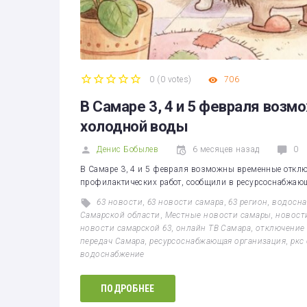
0
(
0 votes
)
706
1
2
3
4
5
В Самаре 3, 4 и 5 февраля во
холодной воды
Денис Бобылев
6 месяцев назад
0
В Самаре 3, 4 и 5 февраля возможны временные отклю
профилактических работ, сообщили в ресурсоснабжающ
63 новости
,
63 новости самара
,
63 регион
,
водосна
Самарской области
,
Местные новости самары
,
новост
новости самарской 63
,
онлайн ТВ Самара
,
отключение
передач Самара
,
ресурсоснабжающая организация
,
ркс
водоснабжение
ПОДРОБНЕЕ