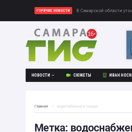
«Акрон» сыграл вничью с
В Самарской области утон
Первое поражение сезона:
ГОРЯЧИЕ НОВОСТИ
НОВОСТИ
СЮЖЕТЫ
ИВАН НОСК
Общество
Происшествия
Главная
водоснабжение в Самаре
Культура
Спорт
Метка:
водоснабже