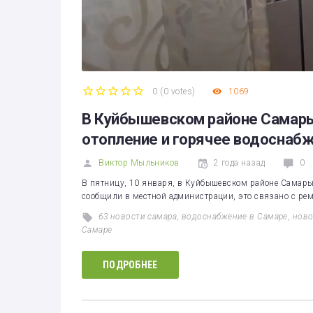
0
(
0 votes
)
1069
1
2
3
4
5
В Куйбышевском районе Самары
отопление и горячее водоснаб
Виктор Мыльников
2 года назад
0
В пятницу, 10 января, в Куйбышевском районе Самары
сообщили в местной администрации, это связано с рем
63 новости самара
,
водоснабжение в Самаре
,
ново
Самаре
ПОДРОБНЕЕ