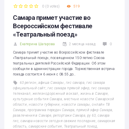
0
(
0 votes
)
519
1
2
3
4
5
Самара примет участие во
Всероссийском фестивале
«Театральный поезд»
Екатерина Шагарова
2 месяца назад
0
Самара примет участие во Всероссийском фестивале
«Театральный поезд», посвященном 150-летию Союза
театральных деятелей Российской Федерации. Об этом
сообщили в администрации города. Торжественная встреча
поезда состоится 6 июня с 08:55 до…
63 регион
,
афиша Самары
,
гис самара
,
гис самара
официальный сайт
,
гис самара прямой эфир
,
гис самара
телеканал
,
железнодорожный вокзал
,
жизнь в Самаре
,
культурные события Самара
,
местные новости Самарской
области
,
новости губернии
,
новости самары
,
онлайн ТВ
Самара
,
программа передач Самара
,
прямой эфир Самара
,
развлечения в Самаре
,
репортажи Самара
,
ру 63
,
самара
гис
,
самара новости сегодня свежие последние
,
самарская
область
,
самарские события
,
Театральный поезд
,