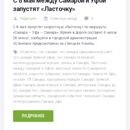
С 8 мая между Самарой и Уфой
запустят «Ласточку»
Редакция
4 месяца назад
0
С 8 мая запустят скоростную «Ласточку» по маршруту
«Самара – Уфа – Самара». Время в дороге составит 6 часов
28 минут, сообщили в городской администрации.
Остановки предусмотрены на станциях Кинель,…
63 регион
,
гис самара
,
гис самара официальный сайт
,
гис самара прямой эфир
,
гис самара телеканал
,
железнодорожный вокзал
,
жизнь в Самаре
,
Ласточка
между Самарой и Уфой
,
местные новости Самарской
области
,
новости губернии
,
новости самары
,
Новости Уфы
,
онлайн ТВ Самара
,
программа передач Самара
,
прямой
эфир Самара
,
развлечения в Самаре
,
репортажи Самара
,
ру
63
,
самара гис
,
самара новости сегодня свежие последние
,
самарская область
,
самарские события
,
телеканал Самара
,
телепрограмма Самара
,
уфа
ПОДРОБНЕЕ