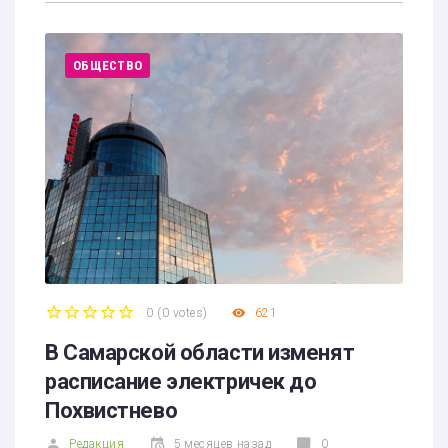
ОБЩЕСТВО
0
(
0 votes
)
621
1
2
3
4
5
В Самарской области изменят
расписание электричек до
Похвистнево
Редакция
5 месяцев назад
0