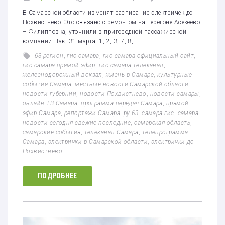
В Самарской области изменят расписание электричек до
Похвистнево. Это связано с ремонтом на перегоне Асекеево
– Филипповка, уточнили в пригородной пассажирской
компании. Так, 31 марта, 1, 2, 3, 7, 8,…
63 регион
,
гис самара
,
гис самара официальный сайт
,
гис самара прямой эфир
,
гис самара телеканал
,
железнодорожный вокзал
,
жизнь в Самаре
,
культурные
события Самара
,
местные новости Самарской области
,
новости губернии
,
новости Похвистнево
,
новости самары
,
онлайн ТВ Самара
,
программа передач Самара
,
прямой
эфир Самара
,
репортажи Самара
,
ру 63
,
самара гис
,
самара
новости сегодня свежие последние
,
самарская область
,
самарские события
,
телеканал Самара
,
телепрограмма
Самара
,
электрички в Самарской области
,
электрички до
Похвистнево
ПОДРОБНЕЕ