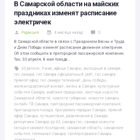
В Самарской области на майских
праздниках изменят расписание
электричек
Редакция
4 месяца назад
0
В Самарской области в связи с Праздником Весны и Труда
и Днем Победы изменят расписание движения электричек.
Об этом сообщили в пригородной пассажирской компании.
Так, 30 апреля, 8 мая поезда…
63 регион
,
9 мая
,
афиша Самары
,
выходные в самаре
,
гис самара
,
гис самара официальный сайт
,
гис самара
прямой эфир
,
гис самара телеканал
,
день победы
,
железнодорожный вокзал
,
жизнь в Самаре
,
культурные
события Самара
,
майские праздники
,
местные новости
Самарской области
,
новости губернии
,
новости самары
,
онлайн ТВ Самара
,
пригородная пассажирская компания
,
пригородные поезда
,
программа передач Самара
,
прямой
эфир Самара
,
путешествия
,
развлечения в Самаре
,
репортажи Самара
,
ру 63
,
самара гис
,
самара новости
сегодня свежие последние
,
самарская область
,
самарские
события
,
телеканал Самара
,
телепрограмма Самара
,
электрички