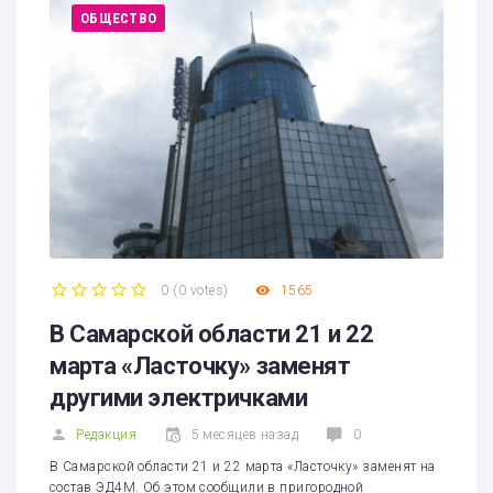
ОБЩЕСТВО
0
(
0 votes
)
1565
1
2
3
4
5
В Самарской области 21 и 22
марта «Ласточку» заменят
другими электричками
Редакция
5 месяцев назад
0
В Самарской области 21 и 22 марта «Ласточку» заменят на
состав ЭД4М. Об этом сообщили в пригородной