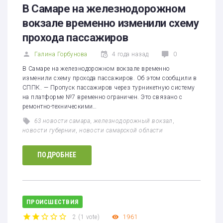
В Самаре на железнодорожном
вокзале временно изменили схему
прохода пассажиров
Галина Горбунова
4 года назад
0
В Самаре на железнодорожном вокзале временно
изменили схему прохода пассажиров. Об этом сообщили в
СППК. — Пропуск пассажиров через турникетную систему
на платформе №7 временно ограничен. Это связано с
ремонтно-техническими…
63 новости самара
,
железнодорожный вокзал
,
новости губернии
,
новости самарской области
ПОДРОБНЕЕ
ПРОИСШЕСТВИЯ
2
(
1 vote
)
1961