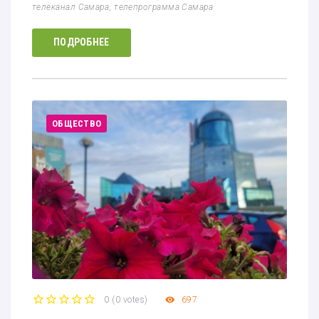
телеканал Самара
,
телепрограмма Самара
ПОДРОБНЕЕ
ОБЩЕСТВО
0
(
0 votes
)
697
1
2
3
4
5