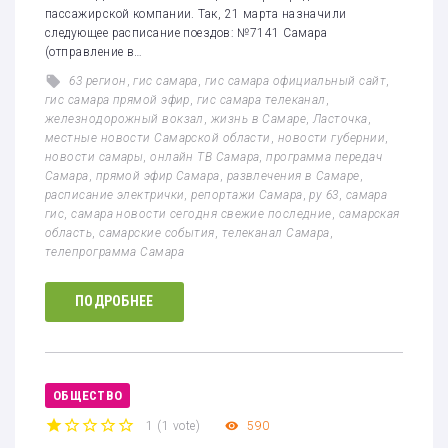
пассажирской компании. Так, 21 марта назначили
следующее расписание поездов: №7141 Самара
(отправление в…
63 регион
,
гис самара
,
гис самара официальный сайт
,
гис самара прямой эфир
,
гис самара телеканал
,
железнодорожный вокзал
,
жизнь в Самаре
,
Ласточка
,
местные новости Самарской области
,
новости губернии
,
новости самары
,
онлайн ТВ Самара
,
программа передач
Самара
,
прямой эфир Самара
,
развлечения в Самаре
,
расписание электрички
,
репортажи Самара
,
ру 63
,
самара
гис
,
самара новости сегодня свежие последние
,
самарская
область
,
самарские события
,
телеканал Самара
,
телепрограмма Самара
ПОДРОБНЕЕ
ОБЩЕСТВО
1
(
1 vote
)
590
1
2
3
4
5