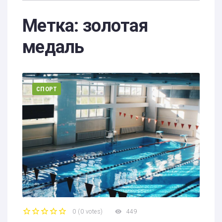
Метка:
золотая
медаль
СПОРТ
0
(
0 votes
)
449
1
2
3
4
5