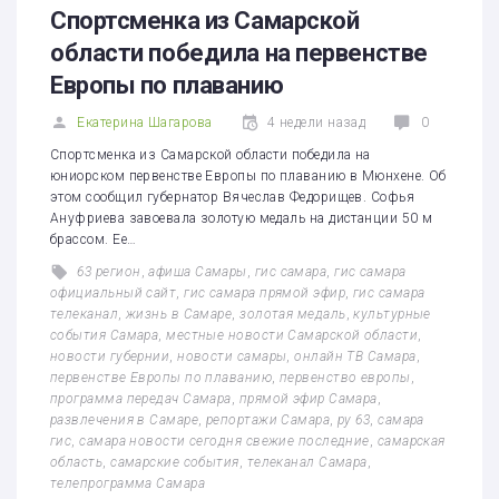
Спортсменка из Самарской
области победила на первенстве
Европы по плаванию
Екатерина Шагарова
4 недели назад
0
Спортсменка из Самарской области победила на
юниорском первенстве Европы по плаванию в Мюнхене. Об
этом сообщил губернатор Вячеслав Федорищев. Софья
Ануфриева завоевала золотую медаль на дистанции 50 м
брассом. Ее…
63 регион
,
афиша Самары
,
гис самара
,
гис самара
официальный сайт
,
гис самара прямой эфир
,
гис самара
телеканал
,
жизнь в Самаре
,
золотая медаль
,
культурные
события Самара
,
местные новости Самарской области
,
новости губернии
,
новости самары
,
онлайн ТВ Самара
,
первенстве Европы по плаванию
,
первенство европы
,
программа передач Самара
,
прямой эфир Самара
,
развлечения в Самаре
,
репортажи Самара
,
ру 63
,
самара
гис
,
самара новости сегодня свежие последние
,
самарская
область
,
самарские события
,
телеканал Самара
,
телепрограмма Самара