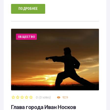
ПОДРОБНЕЕ
ОБЩЕСТВО
0
(
0 votes
)
929
1
2
3
4
5
Глава города Иван Носков