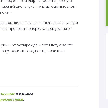
 поверке и стандартизировать работу с
оказаний дистанционно в автоматическом
нская.
л вряд ли отразится на платежах за услуги
н не проводят поверку, а сразу меняют
рки – от четырех до шести лет, а за это
о приходит в негодность, – заявила
странице
и в наших
дноклассники
.