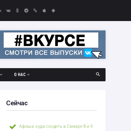
м
О НАС
дач
Документы
амара —
Вакансии
Сейчас
Выборы-2026
едач
Контакты
Афиша: куда сходить в Самаре 8 и 9