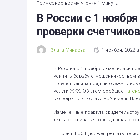
Здоровье
Примерное время чтения 1 минута
В России с 1 ноябр
Экономика
проверки счетчико
Технологии
Политика
Злата Минаева
1 ноября, 2022 a
В России с 1 ноября изменились пр
усилить борьбу с мошенничеством в
новые правила вряд ли окажут серь
услуги ЖКХ. Об этом сообщает
аген
кафедры статистики РЭУ имени Пле
Измененные правила свидетельствую
лишь организация, обладающая соо
– Новый ГОСТ должен решить нескол