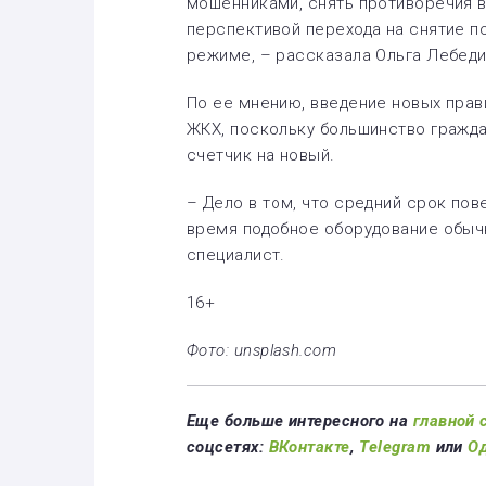
мошенниками, снять противоречия в
перспективой перехода на снятие п
режиме, – рассказала Ольга Лебеди
По ее мнению, введение новых прави
ЖКХ, поскольку большинство гражда
счетчик на новый.
– Дело в том, что средний срок пове
время подобное оборудование обычн
специалист.
16+
Фото: unsplash.com
Еще больше интересного на
главной 
соцсетях:
ВКонтакте
,
Telegram
или
О