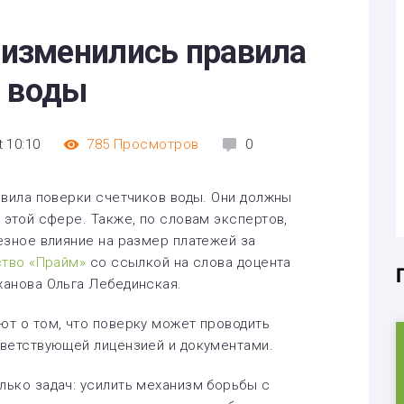
я изменились правила
в воды
t 10:10
785
Просмотров
0
авила поверки счетчиков воды. Они должны
 этой сфере. Также, по словам экспертов,
езное влияние на размер платежей за
ство «Прайм»
со ссылкой на слова доцента
ханова Ольга Лебединская.
т о том, что поверку может проводить
тветствующей лицензией и документами.
ько задач: усилить механизм борьбы с