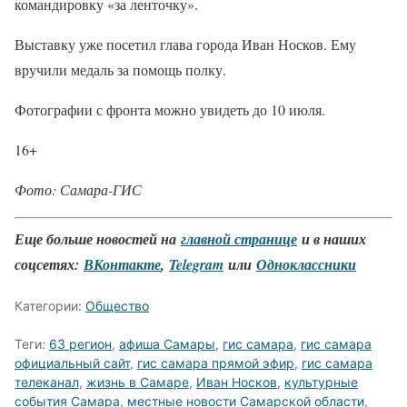
командировку «за ленточку».
Выставку уже посетил глава города Иван Носков. Ему
вручили медаль за помощь полку.
Фотографии с фронта можно увидеть до 10 июля.
16+
Фото: Самара-ГИС
Еще больше новостей на
главной странице
и в наших
соцсетях:
ВКонтакте
,
Telegram
или
Одноклассники
Категории:
Общество
Теги:
63 регион
,
афиша Самары
,
гис самара
,
гис самара
официальный сайт
,
гис самара прямой эфир
,
гис самара
телеканал
,
жизнь в Самаре
,
Иван Носков
,
культурные
события Самара
,
местные новости Самарской области
,