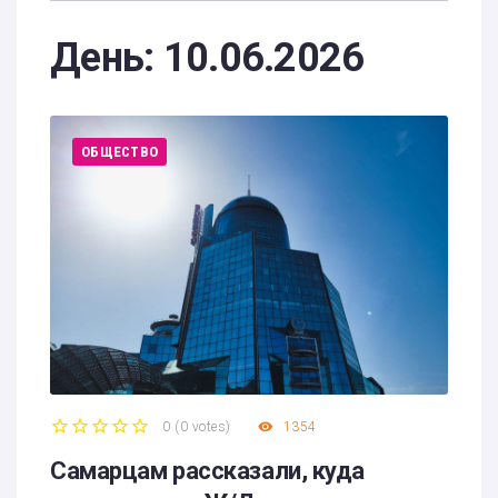
День:
10.06.2026
ОБЩЕСТВО
0
(
0 votes
)
1354
1
2
3
4
5
Самарцам рассказали, куда