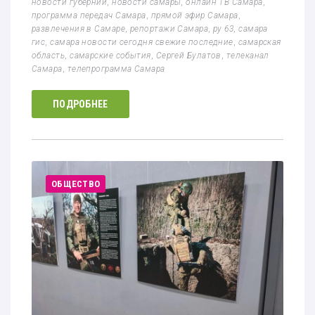
новости губернии
,
новости самары
,
онлайн ТВ Самара
,
программа передач Самара
,
прямой эфир Самара
,
развлечения в Самаре
,
репортажи Самара
,
ру 63
,
самара
гис
,
самара новости сегодня свежие последние
,
самарская
область
,
самарские события
,
Сергей Булатов
,
телеканал
Самара
,
телепрограмма Самара
ПОДРОБНЕЕ
ОБЩЕСТВО