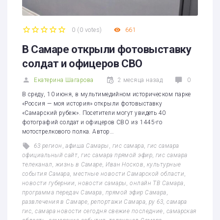
0
(
0 votes
)
661
1
2
3
4
5
В Самаре открыли фотовыставку
солдат и офицеров СВО
Екатерина Шагарова
2 месяца назад
0
В среду, 10 июня, в мультимедийном историческом парке
«Россия — моя история» открыли фотовыставку
«Самарский рубеж». Посетители могут увидеть 40
фотографий солдат и офицеров СВО из 1445-го
мотострелкового полка. Автор…
63 регион
,
афиша Самары
,
гис самара
,
гис самара
официальный сайт
,
гис самара прямой эфир
,
гис самара
телеканал
,
жизнь в Самаре
,
Иван Носков
,
культурные
события Самара
,
местные новости Самарской области
,
новости губернии
,
новости самары
,
онлайн ТВ Самара
,
программа передач Самара
,
прямой эфир Самара
,
развлечения в Самаре
,
репортажи Самара
,
ру 63
,
самара
гис
,
самара новости сегодня свежие последние
,
самарская