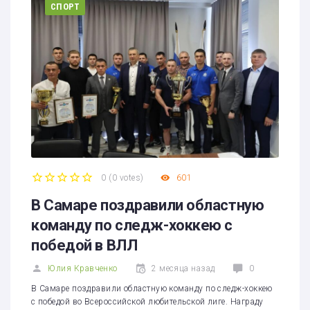
СПОРТ
0
(
0 votes
)
601
1
2
3
4
5
В Самаре поздравили областную
команду по следж-хоккею с
победой в ВЛЛ
Юлия Кравченко
2 месяца назад
0
В Самаре поздравили областную команду по следж-хоккею
с победой во Всероссийской любительской лиге. Награду