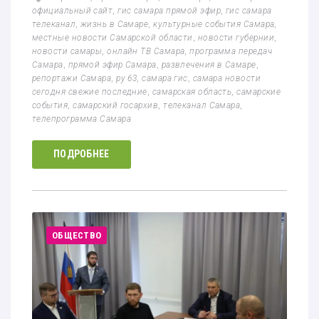
официальный сайт
,
гис самара прямой эфир
,
гис самара
телеканал
,
жизнь в Самаре
,
культурные события Самара
,
местные новости Самарской области
,
новости губернии
,
новости самары
,
онлайн ТВ Самара
,
программа передач
Самара
,
прямой эфир Самара
,
развлечения в Самаре
,
репортажи Самара
,
ру 63
,
самара гис
,
самара новости
сегодня свежие последние
,
самарская область
,
самарские
события
,
самарский госархив
,
телеканал Самара
,
телепрограмма Самара
ПОДРОБНЕЕ
ОБЩЕСТВО