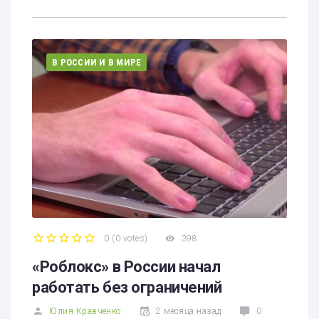
В РОССИИ И В МИРЕ
0
(
0 votes
)
398
1
2
3
4
5
«Роблокс» в России начал
работать без ограничений
Юлия Кравченко
2 месяца назад
0