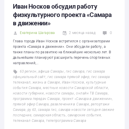
1
2
3
4
5
Иван Носков обсудил работу
физкультурного проекта «Самара
в движении»
Екатерина Шагарова
2 месяца назад
0
Глава города Иван Носков встретился с организаторами
проекта «Самара в движении». Они обсудили работу, а
также планы по развитию на ближайшие несколько лет. В
дальнейшем планируют расширить перечень спортивных
направлений,…
63 регион
,
афиша Самары
,
гис самара
,
гис самара
официальный сайт
,
гис самара прямой эфир
,
гис самара
телеканал
,
жизнь в Самаре
,
Иван Носков
,
культурные
события Самара
,
местные новости Самарской области
,
новости губернии
,
новости самары
,
онлайн ТВ Самара
,
программа передач Самара
,
проект «Самара в движении»
,
прямой эфир Самара
,
развлечения в Самаре
,
репортажи
Самара
,
ру 63
,
самара гис
,
самара новости сегодня свежие
последние
,
самарская область
,
самарские события
,
телеканал Самара
,
телепрограмма Самара