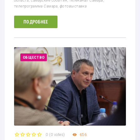
область
,
самарские события
,
телеканал Самара
,
телепрограмма Самара
,
фотовыставка
ПОДРОБНЕЕ
ОБЩЕСТВО
0
(
0 votes
)
656