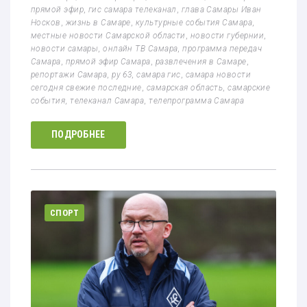
прямой эфир
,
гис самара телеканал
,
глава Самары Иван
Носков
,
жизнь в Самаре
,
культурные события Самара
,
местные новости Самарской области
,
новости губернии
,
новости самары
,
онлайн ТВ Самара
,
программа передач
Самара
,
прямой эфир Самара
,
развлечения в Самаре
,
репортажи Самара
,
ру 63
,
самара гис
,
самара новости
сегодня свежие последние
,
самарская область
,
самарские
события
,
телеканал Самара
,
телепрограмма Самара
ПОДРОБНЕЕ
СПОРТ