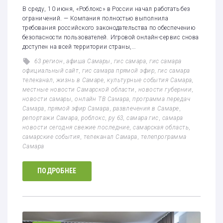
В среду, 10 июня, «Роблокс» в России начал работать без
ограничений. — Компания полностью выполнила
требования российского законодательства по обеспечению
безопасности пользователей. Игровой онлайн-сервис снова
доступен на всей территории страны,…
63 регион
,
афиша Самары
,
гис самара
,
гис самара
официальный сайт
,
гис самара прямой эфир
,
гис самара
телеканал
,
жизнь в Самаре
,
культурные события Самара
,
местные новости Самарской области
,
новости губернии
,
новости самары
,
онлайн ТВ Самара
,
программа передач
Самара
,
прямой эфир Самара
,
развлечения в Самаре
,
репортажи Самара
,
роблокс
,
ру 63
,
самара гис
,
самара
новости сегодня свежие последние
,
самарская область
,
самарские события
,
телеканал Самара
,
телепрограмма
Самара
ПОДРОБНЕЕ