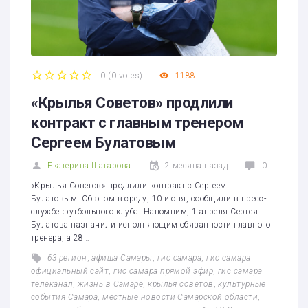
0
(
0 votes
)
1188
1
2
3
4
5
«Крылья Советов» продлили
контракт с главным тренером
Сергеем Булатовым
Екатерина Шагарова
2 месяца назад
0
«Крылья Советов» продлили контракт с Сергеем
Булатовым. Об этом в среду, 10 июня, сообщили в пресс-
службе футбольного клуба. Напомним, 1 апреля Сергея
Булатова назначили исполняющим обязанности главного
тренера, а 28…
63 регион
,
афиша Самары
,
гис самара
,
гис самара
официальный сайт
,
гис самара прямой эфир
,
гис самара
телеканал
,
жизнь в Самаре
,
крылья советов
,
культурные
события Самара
,
местные новости Самарской области
,