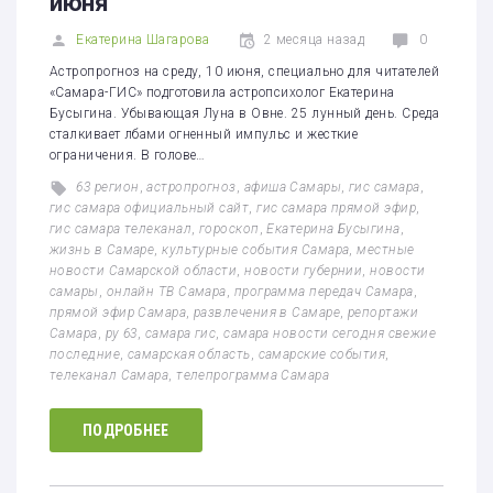
июня
Екатерина Шагарова
2 месяца назад
0
Астропрогноз на среду, 10 июня, специально для читателей
«Самара-ГИС» подготовила астропсихолог Екатерина
Бусыгина. Убывающая Луна в Овне. 25 лунный день. Среда
сталкивает лбами огненный импульс и жесткие
ограничения. В голове…
63 регион
,
астропрогноз
,
афиша Самары
,
гис самара
,
гис самара официальный сайт
,
гис самара прямой эфир
,
гис самара телеканал
,
гороскоп
,
Екатерина Бусыгина
,
жизнь в Самаре
,
культурные события Самара
,
местные
новости Самарской области
,
новости губернии
,
новости
самары
,
онлайн ТВ Самара
,
программа передач Самара
,
прямой эфир Самара
,
развлечения в Самаре
,
репортажи
Самара
,
ру 63
,
самара гис
,
самара новости сегодня свежие
последние
,
самарская область
,
самарские события
,
телеканал Самара
,
телепрограмма Самара
ПОДРОБНЕЕ