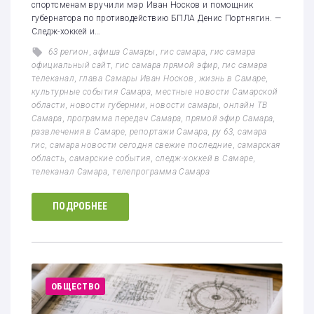
спортсменам вручили мэр Иван Носков и помощник
губернатора по противодействию БПЛА Денис Портнягин. —
Следж-хоккей и…
63 регион
,
афиша Самары
,
гис самара
,
гис самара
официальный сайт
,
гис самара прямой эфир
,
гис самара
телеканал
,
глава Самары Иван Носков
,
жизнь в Самаре
,
культурные события Самара
,
местные новости Самарской
области
,
новости губернии
,
новости самары
,
онлайн ТВ
Самара
,
программа передач Самара
,
прямой эфир Самара
,
развлечения в Самаре
,
репортажи Самара
,
ру 63
,
самара
гис
,
самара новости сегодня свежие последние
,
самарская
область
,
самарские события
,
следж-хоккей в Самаре
,
телеканал Самара
,
телепрограмма Самара
ПОДРОБНЕЕ
ОБЩЕСТВО