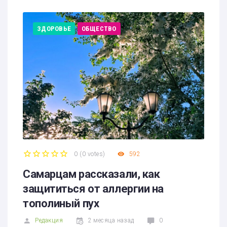
ЗДОРОВЬЕ
ОБЩЕСТВО
0
(
0 votes
)
592
1
2
3
4
5
Самарцам рассказали, как
защититься от аллергии на
тополиный пух
Редакция
2 месяца назад
0