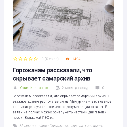
0
(
0 votes
)
1494
1
2
3
4
5
Горожанам рассказали, что
скрывает самарский архив
Юлия Кравченко
2 месяца назад
0
Горожанам рассказали, что скрывает самарский архив. 11-
этажное здание располагается на Мичурина – это главное
хранилище научно-технической документации страны. В
залах на полках можно обнаружить чертежи двигателей,
проект Волжской ГЭС и…
63 регион
,
афиша Самары
,
гис самара
,
гис самара