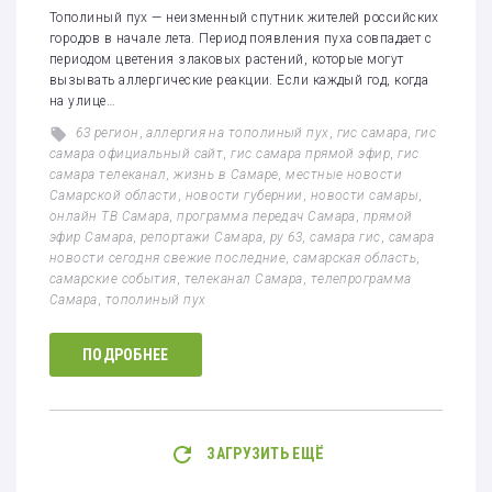
Тополиный пух — неизменный спутник жителей российских
городов в начале лета. Период появления пуха совпадает с
периодом цветения злаковых растений, которые могут
вызывать аллергические реакции. Если каждый год, когда
на улице…
63 регион
,
аллергия на тополиный пух
,
гис самара
,
гис
самара официальный сайт
,
гис самара прямой эфир
,
гис
самара телеканал
,
жизнь в Самаре
,
местные новости
Самарской области
,
новости губернии
,
новости самары
,
онлайн ТВ Самара
,
программа передач Самара
,
прямой
эфир Самара
,
репортажи Самара
,
ру 63
,
самара гис
,
самара
новости сегодня свежие последние
,
самарская область
,
самарские события
,
телеканал Самара
,
телепрограмма
Самара
,
тополиный пух
ПОДРОБНЕЕ
ЗАГРУЗИТЬ ЕЩЁ