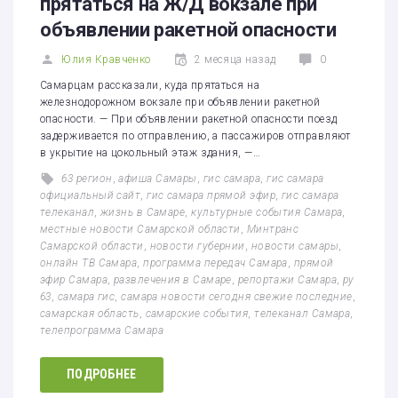
прятаться на Ж/Д вокзале при
объявлении ракетной опасности
Юлия Кравченко
2 месяца назад
0
Самарцам рассказали, куда прятаться на
железнодорожном вокзале при объявлении ракетной
опасности. — При объявлении ракетной опасности поезд
задерживается по отправлению, а пассажиров отправляют
в укрытие на цокольный этаж здания, —…
63 регион
,
афиша Самары
,
гис самара
,
гис самара
официальный сайт
,
гис самара прямой эфир
,
гис самара
телеканал
,
жизнь в Самаре
,
культурные события Самара
,
местные новости Самарской области
,
Минтранс
Самарской области
,
новости губернии
,
новости самары
,
онлайн ТВ Самара
,
программа передач Самара
,
прямой
эфир Самара
,
развлечения в Самаре
,
репортажи Самара
,
ру
63
,
самара гис
,
самара новости сегодня свежие последние
,
самарская область
,
самарские события
,
телеканал Самара
,
телепрограмма Самара
ПОДРОБНЕЕ