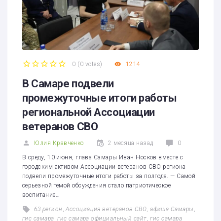
0
(
0 votes
)
1214
1
2
3
4
5
В Самаре подвели
промежуточные итоги работы
региональной Ассоциации
ветеранов СВО
Юлия Кравченко
2 месяца назад
0
В среду, 10 июня, глава Самары Иван Носков вместе с
городским активом Ассоциации ветеранов СВО региона
подвели промежуточные итоги работы за полгода. — Самой
серьезной темой обсуждения стало патриотическое
воспитание…
63 регион
,
Ассоциация ветеранов СВО
,
афиша Самары
,
гис самара
,
гис самара официальный сайт
,
гис самара