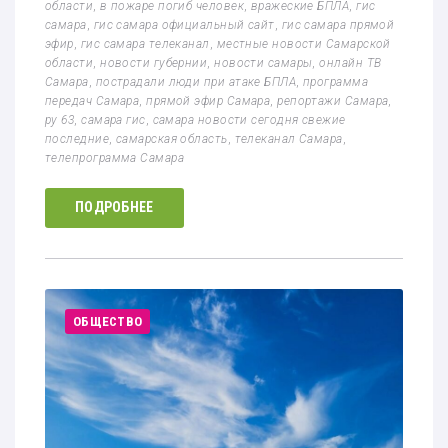
области
,
в пожаре погиб человек
,
вражеские БПЛА
,
гис
самара
,
гис самара официальный сайт
,
гис самара прямой
эфир
,
гис самара телеканал
,
местные новости Самарской
области
,
новости губернии
,
новости самары
,
онлайн ТВ
Самара
,
пострадали люди при атаке БПЛА
,
программа
передач Самара
,
прямой эфир Самара
,
репортажи Самара
,
ру 63
,
самара гис
,
самара новости сегодня свежие
последние
,
самарская область
,
телеканал Самара
,
телепрограмма Самара
ПОДРОБНЕЕ
ОБЩЕСТВО