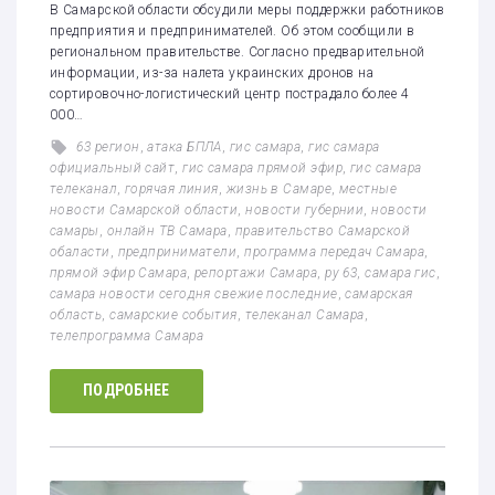
В Самарской области обсудили меры поддержки работников
предприятия и предпринимателей. Об этом сообщили в
региональном правительстве. Согласно предварительной
информации, из-за налета украинских дронов на
сортировочно-логистический центр пострадало более 4
000…
63 регион
,
атака БПЛА
,
гис самара
,
гис самара
официальный сайт
,
гис самара прямой эфир
,
гис самара
телеканал
,
горячая линия
,
жизнь в Самаре
,
местные
новости Самарской области
,
новости губернии
,
новости
самары
,
онлайн ТВ Самара
,
правительство Самарской
обаласти
,
предприниматели
,
программа передач Самара
,
прямой эфир Самара
,
репортажи Самара
,
ру 63
,
самара гис
,
самара новости сегодня свежие последние
,
самарская
область
,
самарские события
,
телеканал Самара
,
телепрограмма Самара
ПОДРОБНЕЕ