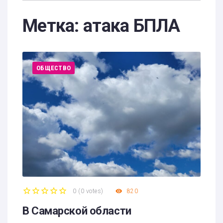
Метка:
атака БПЛА
ОБЩЕСТВО
0
(
0 votes
)
820
1
2
3
4
5
В Самарской области