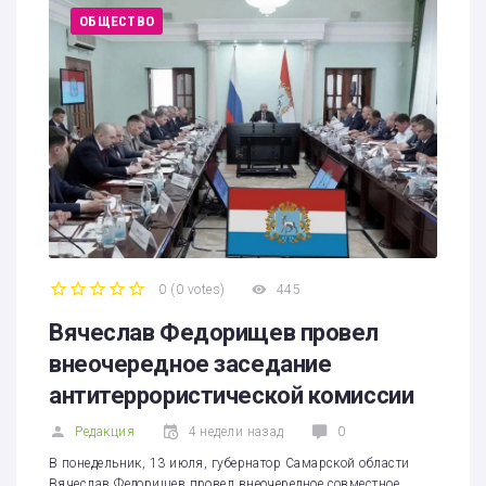
ОБЩЕСТВО
0
(
0 votes
)
445
1
2
3
4
5
Вячеслав Федорищев провел
внеочередное заседание
антитеррористической комиссии
Редакция
4 недели назад
0
В понедельник, 13 июля, губернатор Самарской области
Вячеслав Федорищев провел внеочередное совместное