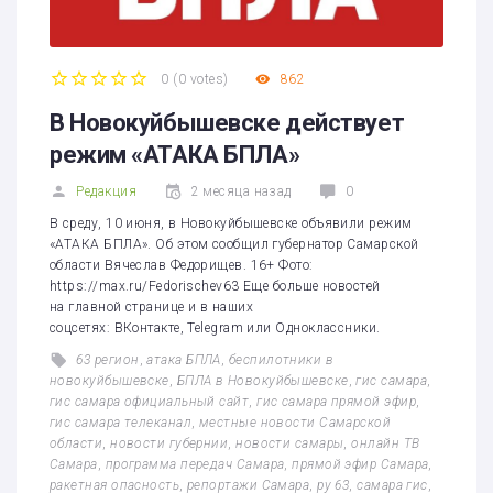
0
(
0 votes
)
862
1
2
3
4
5
В Новокуйбышевске действует
режим «АТАКА БПЛА»
Редакция
2 месяца назад
0
В среду, 10 июня, в Новокуйбышевске объявили режим
«АТАКА БПЛА». Об этом сообщил губернатор Самарской
области Вячеслав Федорищев. 16+ Фото:
https://max.ru/Fedorischev63 Еще больше новостей
на главной странице и в наших
соцсетях: ВКонтакте, Telegram или Одноклассники.
63 регион
,
атака БПЛА
,
беспилотники в
новокуйбышевске
,
БПЛА в Новокуйбышевске
,
гис самара
,
гис самара официальный сайт
,
гис самара прямой эфир
,
гис самара телеканал
,
местные новости Самарской
области
,
новости губернии
,
новости самары
,
онлайн ТВ
Самара
,
программа передач Самара
,
прямой эфир Самара
,
ракетная опасность
,
репортажи Самара
,
ру 63
,
самара гис
,