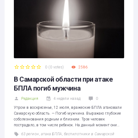
0
(
0 votes
)
2586
1
2
3
4
5
В Самарской области при атаке
БПЛА погиб мужчина
Редакция
4 недели назад
0
Утром в воскресенье, 12 июля, вражеские БПЛА атаковали
Самарскую область. — Погиб мужчина. Выражаю глубокие
соболезнования родным и близким. Трое человек
пострадало, в том числе ребенок. На данный момент они…
63 регион
,
атака БПЛА
,
беспилотники в Самарской