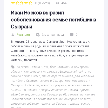
0
(
0 votes
)
456
1
2
3
4
5
Иван Носков выразил
соболезнования семье погибших в
Сызрани
Редакция
3 месяца назад
0
В четверг, 21 мая, глава Самары Иван Носков выразил
соболезнования родным и близким погибших жителей
Сызрани. — Преступный киевский режим, понимая
неизбежность поражения на поле боя, атакует мирных
жителей, пытается…
63 регион
,
атака БПЛА
,
беспилотники в Самарской
области
,
гис самара
,
гис самара официальный сайт
,
гис
самара прямой эфир
,
гис самара телеканал
,
два человека
погибли в Сызрани
,
жизнь в Самаре
,
местные новости
Самарской области
,
новости губернии
,
новости самары
,
онлайн ТВ Самара
,
программа передач Самара
,
прямой
эфир Самара
,
репортажи Самара
,
ру 63
,
самара гис
,
самара
новости сегодня свежие последние
,
самарская область
,
самарские события
,
телеканал Самара
,
телепрограмма