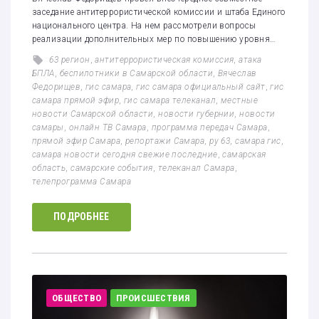
заседание антитеррористической комиссии и штаба Единого
национального центра. На нем рассмотрели вопросы
реализации дополнительных мер по повышению уровня…
63 регион
,
антитеррористическая комиссия
,
атака
БПЛА
,
беспилотники в Самарской области
,
Вячеслав
Федорищев
,
гис самара
,
гис самара официальный сайт
,
гис
самара прямой эфир
,
гис самара телеканал
,
местные
новости Самарской области
,
новости губернии
,
новости
самары
,
онлайн ТВ Самара
,
программа передач Самара
,
прямой эфир Самара
,
репортажи Самара
,
ру 63
,
самара гис
,
самара новости сегодня свежие последние
,
самарская
область
,
самарские события
,
телеканал Самара
,
телепрограмма Самара
ПОДРОБНЕЕ
ОБЩЕСТВО
ПРОИСШЕСТВИЯ