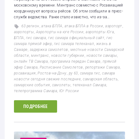
московскому времени. Минтранс совместно с Росавиацией
координируют вопросы рейсов. Об этом сообщили в пресс-
службе ведомства. Ранее стало известно, что из-за…
63 регион
,
атака БПЛА
,
атака БПЛА в России
,
аэропорт
,
аэропорты
,
Аэропорты на юге России
,
аэропорты Юга
,
БПЛА
,
гис самара
,
гис самара официальный сайт
,
гис
самара прямой эфир
,
гис самара телеканал
,
жизнь в
Самаре
,
задержка самолетов
,
местные новости Самарской
области
,
минтранс
,
новости губернии
,
новости самары
,
онлайн ТВ Самара
,
программа передач Самара
,
прямой
эфир Самара
,
Расписание Самолетов
,
репортажи Самара
,
росавиация
,
Ростов-на-Дону
,
ру 63
,
самара гис
,
самара
новости сегодня свежие последние
,
самарская область
,
самарские события
,
самолеты
,
телеканал Самара
,
телепрограмма Самара
,
Юг России
ПОДРОБНЕЕ