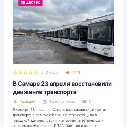
ОБЩЕСТВО
0
(
0 votes
)
1741
1
2
3
4
5
В Самаре 23 апреля восстановили
движение транспорта
Редакция
4 месяца назад
0
В четверг, 23 апреля, в Самаре восстановили движение
транспорта в полном объеме. Об этом сообщили в
городской администрации. Напомним, в регионе один
человек погиб при атаке БПЛА. Занятия в школах…