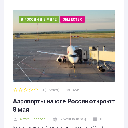
В РОССИИ И В МИРЕ
ОБЩЕСТВО
0
(
0 votes
)
456
1
2
3
4
5
Аэропорты на юге России откроют
8 мая
Артур Назаров
3 месяца назад
0
Аэропорты на юге России откроют 8 мая после 15:00 по