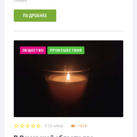
Самара
ПОДРОБНЕЕ
ОБЩЕСТВО
ПРОИСШЕСТВИЯ
0
(
0 votes
)
1619
1
2
3
4
5