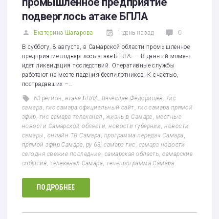
промышленное предприятие
подверглось атаке БПЛА
Екатерина Шагарова
1 день назад
0
В субботу, 8 августа, в Самарской области промышленное
предприятие подверглось атаке БПЛА. — В данный момент
идет ликвидация последствий. Оперативные службы
работают на месте падения беспилотников. К счастью,
пострадавших –…
63 регион
,
атака БПЛА
,
Вячеслав Федорищев
,
гис
самара
,
гис самара официальный сайт
,
гис самара прямой
эфир
,
гис самара телеканал
,
жизнь в Самаре
,
местные
новости Самарской области
,
новости губернии
,
новости
самары
,
онлайн ТВ Самара
,
программа передач Самара
,
прямой эфир Самара
,
ру 63
,
самара гис
,
самара новости
сегодня свежие последние
,
самарская область
,
самарские
события
,
телеканал Самара
,
телепрограмма Самара
ПОДРОБНЕЕ