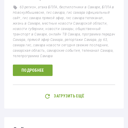
63 регион
,
атака БПЛА
,
беспилотники в Самаре
,
БПЛА в
Новокуйбышевске
,
гис самара
,
гис самара официальный
сайт
,
гис самара прямой эфир
,
гис самара телеканал
,
жизнь в Самаре
,
местные новости Самарской области
,
новости губернии
,
новости самары
,
общественный
транспорт в Самаре
,
онлайн ТВ Самара
,
программа передач
Самара
,
прямой эфир Самара
,
репортажи Самара
,
ру 63
,
самара гис
,
самара новости сегодня свежие последние
,
самарская область
,
самарские события
,
телеканал Самара
,
телепрограмма Самара
ПОДРОБНЕЕ
ЗАГРУЗИТЬ ЕЩЁ