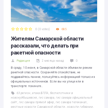
0
(
0 votes
)
685
1
2
3
4
5
Жителям Самарской области
рассказали, что делать при
ракетной опасности
Редакция
2 месяца назад
0
В среду, 10 июня, в Самарской области объявили режим
ракетной опасности. Сохраняйте спокойствие, не
поддавайтесь панике, пользуйтесь информацией только из
официальных источников. Если вы на улице или в
транспорте: покиньте…
63 регион
,
атака БПЛА
,
беспилотники в
новокуйбышевске
,
гис самара
,
гис самара официальный
сайт
,
гис самара прямой эфир
,
гис самара телеканал
,
местные новости Самарской области
,
новости губернии
,