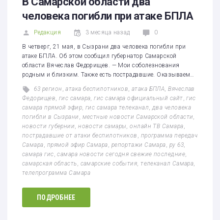
В Самарской области два
человека погибли при атаке БПЛА
Редакция
3 месяца назад
0
В четверг, 21 мая, в Сызрани два человека погибли при
атаке БПЛА. Об этом сообщил губернатор Самарской
области Вячеслав Федорищев. — Мои соболезнования
родным и близким. Также есть пострадавшие. Оказываем…
63 регион
,
атака беспилотников
,
атака БПЛА
,
Вячеслав
Федорищев
,
гис самара
,
гис самара официальный сайт
,
гис
самара прямой эфир
,
гис самара телеканал
,
два человека
погибли в Сызрани
,
местные новости Самарской области
,
новости губернии
,
новости самары
,
онлайн ТВ Самара
,
пострадавшие от атаки беспилотников
,
программа передач
Самара
,
прямой эфир Самара
,
репортажи Самара
,
ру 63
,
самара гис
,
самара новости сегодня свежие последние
,
самарская область
,
самарские события
,
телеканал Самара
,
телепрограмма Самара
ПОДРОБНЕЕ