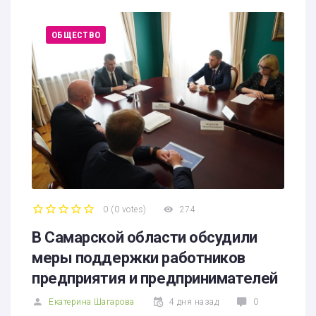
ОБЩЕСТВО
0
(
0 votes
)
274
1
2
3
4
5
В Самарской области обсудили
меры поддержки работников
предприятия и предпринимателей
Екатерина Шагарова
4 дня назад
0