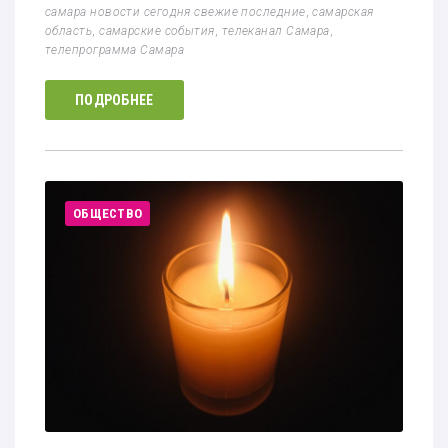
самара новости сегодня свежие последние
,
самарская
область
,
самарские события
,
телеканал Самара
,
телепрограмма Самара
ПОДРОБНЕЕ
ОБЩЕСТВО