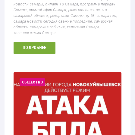
новости самары
,
онлайн ТВ Самара
,
программа передач
Самара
,
прямой эфир Самара
,
ракетная опасность в
самарской области
,
репортажи Самара
,
ру 63
,
самара гис
,
самара новости сегодня свежие последние
,
самарская
область
,
самарские события
,
телеканал Самара
,
телепрограмма Самара
ПОДРОБНЕЕ
ОБЩЕСТВО