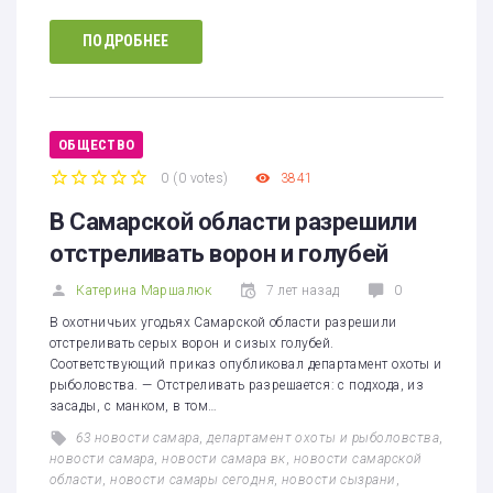
ПОДРОБНЕЕ
ОБЩЕСТВО
0
(
0 votes
)
3841
1
2
3
4
5
В Самарской области разрешили
отстреливать ворон и голубей
Катерина Маршалюк
7 лет назад
0
В охотничьих угодьях Самарской области разрешили
отстреливать серых ворон и сизых голубей.
Соответствующий приказ опубликовал департамент охоты и
рыболовства. — Отстреливать разрешается: с подхода, из
засады, с манком, в том…
63 новости самара
,
департамент охоты и рыболовства
,
новости самара
,
новости самара вк
,
новости самарской
области
,
новости самары сегодня
,
новости сызрани
,