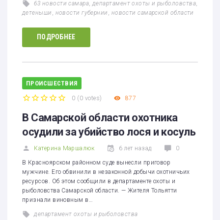
63 новости самара
,
департамент охоты и рыболовства
,
детеныши
,
новости губернии
,
новости самарской области
ПОДРОБНЕЕ
ПРОИСШЕСТВИЯ
0
(
0 votes
)
877
1
2
3
4
5
В Самарской области охотника
осудили за убийство лося и косуль
Катерина Маршалюк
6 лет назад
0
В Красноярском районном суде вынесли приговор
мужчине. Его обвинили в незаконной добычи охотничьих
ресурсов. Об этом сообщили в департаменте охоты и
рыболовства Самарской области. — Жителя Тольятти
признали виновным в…
департамент охоты и рыболовства