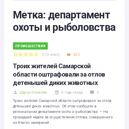
Метка:
департамент
охоты и рыболовства
ПРОИСШЕСТВИЯ
0
(
0 votes
)
625
1
2
3
4
5
Троих жителей Самарской
области оштрафовали за отлов
детенышей диких животных
Дарья Колесова
4 года назад
0
Троих жителей Самарской области оштрафовали за отлов
детенышей диких животных. Об этом сообщили в
региональном департаменте охоты и рыболовства. — На
прошедшей неделе за осуществление отлова, совершенного
из благих намерений…