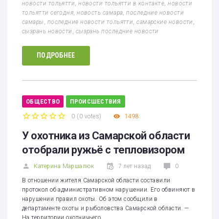
новости тольятти
,
новости тольятти в контакте
,
новости
тольятти сегодня
,
новость самара
,
последние новости
самары
,
последние новости тольятти
,
самарские новости
,
сызрань новости
,
сызрань последние новости
ПОДРОБНЕЕ
ОБЩЕСТВО
ПРОИСШЕСТВИЯ
0
(
0 votes
)
1498
1
2
3
4
5
У охотника из Самарской области
отобрали ружьё с тепловизором
Катерина Маршалюк
7 лет назад
0
В отношении жителя Самарской области составили
протокол об административном нарушении. Его обвиняют в
нарушении правил охоты. Об этом сообщили в
департаменте охоты и рыболовства Самарской области. —
На территории охотничьего…