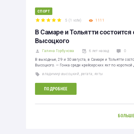
СПОРТ
5
(
1 vote
)
1111
1
2
3
4
5
В Самаре и Тольятти состоится
Высоцкого
Галина Горбунова
6 лет назад
0
В выходные, 29 и 30 августа, в Самаре и Тольятти со
Высоцкого. — Гонка среди крейсерских яхт по короткой
владимир высоцкий
,
регата
,
яхты
ПОДРОБНЕЕ
БОЛЬШЕ