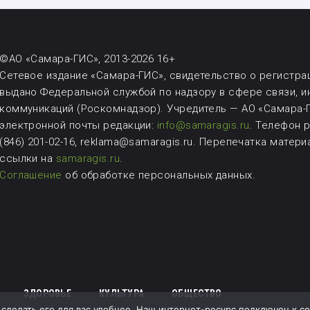
©АО «Самара-ГИС», 2013-2026 16+
Сетевое издание «Самара-ГИС», свидетельство о регистрац
выдано Федеральной службой по надзору в сфере связи, 
коммуникаций (Роскомнадзор). Учредитель — АО «Самара-Г
электронной почты редакции:
info@samaragis.ru
.
Телефон ре
(846) 201-02-16, reklama@samaragis.ru.
Перепечатка матери
ссылки на
samaragis.ru
.
Соглашение
об обработке персональных данных.
ЗДОРОВЬЕ
КУЛЬТУРА
ОБЩЕСТВО
делать его для вас удобнее. Наш интернет-ресурс подключен к серв