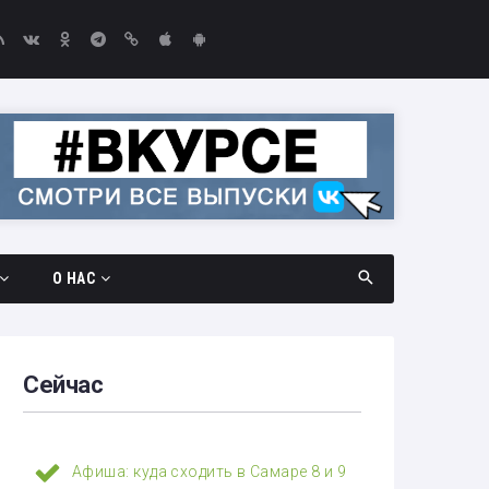
О НАС
дач
Документы
амара —
Вакансии
Сейчас
Выборы-2026
едач
Контакты
Афиша: куда сходить в Самаре 8 и 9