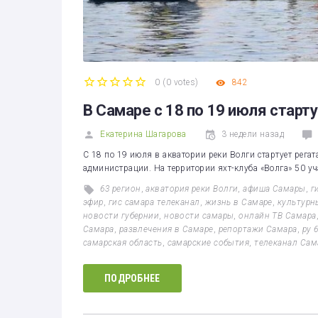
0
(
0 votes
)
842
1
2
3
4
5
В Самаре с 18 по 19 июля старт
Екатерина Шагарова
3 недели назад
С 18 по 19 июля в акватории реки Волги стартует рега
администрации. На территории яхт-клуба «Волга» 50 у
63 регион
,
акватория реки Волги
,
афиша Самары
,
г
эфир
,
гис самара телеканал
,
жизнь в Самаре
,
культурн
новости губернии
,
новости самары
,
онлайн ТВ Самара
Самара
,
развлечения в Самаре
,
репортажи Самара
,
ру 
самарская область
,
самарские события
,
телеканал Сам
ПОДРОБНЕЕ