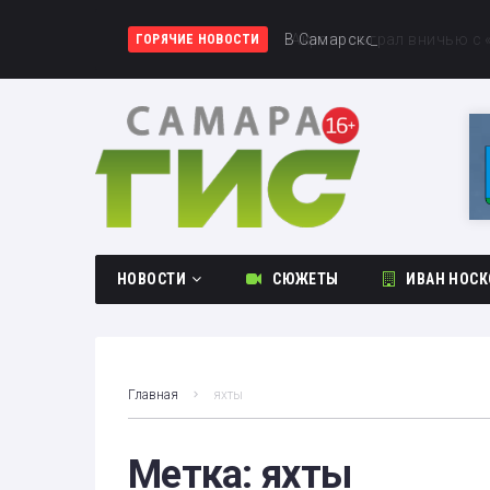
«Акрон» сыграл вничью с
В Самарской области утон
Первое поражение сезона:
ГОРЯЧИЕ НОВОСТИ
НОВОСТИ
СЮЖЕТЫ
ИВАН НОСК
Общество
Происшествия
Главная
яхты
Культура
Спорт
Метка:
яхты