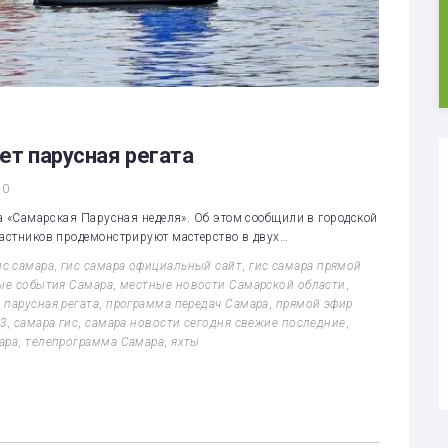
ует парусная регата
0
та «Самарская Парусная неделя». Об этом сообщили в городской
частников продемонстрируют мастерство в двух…
ис самара
,
гис самара официальный сайт
,
гис самара прямой
ые события Самара
,
местные новости Самарской области
,
,
парусная регата
,
программа передач Самара
,
прямой эфир
63
,
самара гис
,
самара новости сегодня свежие последние
,
ара
,
телепрограмма Самара
,
яхты