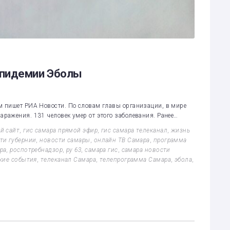
эпидемии Эболы
 пишет РИА Новости. По словам главы организации, в мире
ражения. 131 человек умер от этого заболевания. Ранее…
й сайт
,
гис самара прямой эфир
,
гис самара телеканал
,
жизнь
ти губернии
,
новости самары
,
онлайн ТВ Самара
,
программа
ра
,
роспотребнадзор
,
ру 63
,
самара гис
,
самара новости
кие события
,
телеканал Самара
,
телепрограмма Самара
,
эбола
,