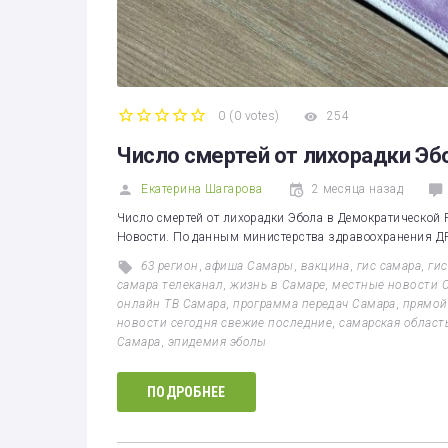
0
(
0 votes
)
254
1
2
3
4
5
Число смертей от лихорадки Эб
Екатерина Шагарова
2 месяца назад
Число смертей от лихорадки Эбола в Демократической 
Новости. По данным министерства здравоохранения ДР
63 регион
,
афиша Самары
,
вакцина
,
гис самара
,
ги
самара телеканал
,
жизнь в Самаре
,
местные новости 
онлайн ТВ Самара
,
программа передач Самара
,
прямой
новости сегодня свежие последние
,
самарская област
Самара
,
эпидемия эболы
ПОДРОБНЕЕ