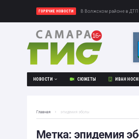
Вячеслав Федорищев поздр
В Волжском районе в ДТП
Губернатор Вячеслав Федо
ГОРЯЧИЕ НОВОСТИ
НОВОСТИ
СЮЖЕТЫ
ИВАН НОСК
Общество
Происшествия
Главная
эпидемия эболы
Культура
Спорт
Метка:
эпидемия э