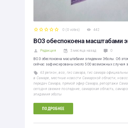
0
(
0 votes
)
442
1
2
3
4
5
ВОЗ обеспокоена масштабами 
Редакция
3 месяца назад
0
ВОЗ обеспокоена масштабами эпидемии Эболы. Об этом
сейчас зафиксированы около 500 возможных случая за
63 регион
,
воз
,
гис самара
,
гис самара официальны
в Самаре
,
местные новости Самарской области
,
новос
передач Самара
,
прямой эфир Самара
,
репортажи Сама
сегодня свежие последние
,
самарская область
,
самарс
эпидемия эболы
ПОДРОБНЕЕ