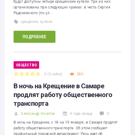
будут доступны четыре крещенские купели. Три из них
организованы при следующих храмах: в честь Сергия
Радонежского (по ул.…
крещение
,
купели
ПОДРОБНЕЕ
ОБЩЕСТВО
0
(
0 votes
)
589
1
2
3
4
5
В ночь на Крещение в Самаре
продлят работу общественного
транспорта
Александр Кочетов
4 года назад
0
В ночь на Крещение, с 18 на 19 января, в Самаре продлят
работу общественного транспорта. Об этом сообщает
профильный городской департамент. Речь идет об