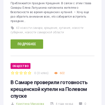
Приближается праздник Крещения. В связи с этим глава
Самары Елена Лапушкина напомнила жителям о
безопасности во время крещенских купаний. – Хочу еще
раз обратить внимание всех, кто собирается встретить
праздник…
63 новости самара
,
крещение
,
купания
,
новости
губернии
,
новости самарской области
ПОДРОБНЕЕ
ОБЩЕСТВО
0
(
0 votes
)
602
1
2
3
4
5
В Самаре проверили готовность
крещенской купели на Полевом
спуске
Кристина Макурова
4 года назад
0