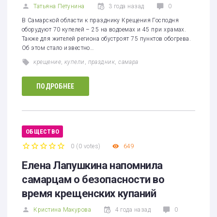
Татьяна Петунина
3 года назад
0
В Самарской области к празднику Крещения Господня
оборудуют 70 купелей – 25 на водоемах и 45 при храмах.
Также для жителей региона обустроят 75 пунктов обогрева.
Об этом стало известно…
крещение
,
купели
,
праздник
,
самара
ПОДРОБНЕЕ
ОБЩЕСТВО
0
(
0 votes
)
649
1
2
3
4
5
Елена Лапушкина напомнила
самарцам о безопасности во
время крещенских купаний
Кристина Макурова
4 года назад
0