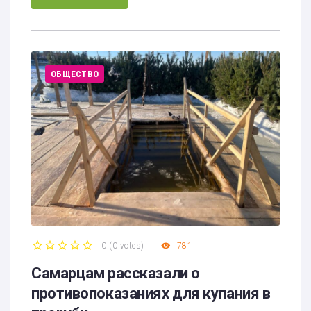
ОБЩЕСТВО
0
(
0 votes
)
781
1
2
3
4
5
Самарцам рассказали о
противопоказаниях для купания в