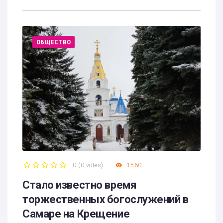
ОБЩЕСТВО
0
(
0 votes
)
1560
1
2
3
4
5
Стало известно время
торжественных богослужений в
Самаре на Крещение