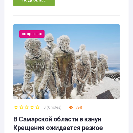
ПОДРОБНЕЕ
ОБЩЕСТВО
0
(
0 votes
)
788
1
2
3
4
5
В Самарской области в канун
Крещения ожидается резкое