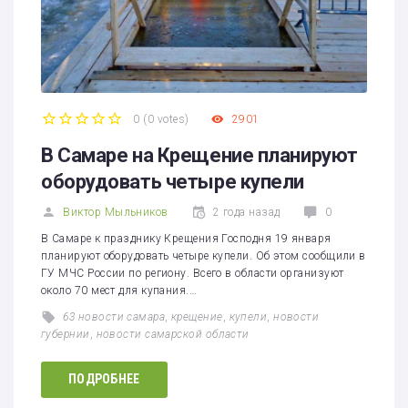
0
(
0 votes
)
2901
1
2
3
4
5
В Самаре на Крещение планируют
оборудовать четыре купели
Виктор Мыльников
2 года назад
0
В Самаре к празднику Крещения Господня 19 января
планируют оборудовать четыре купели. Об этом сообщили в
ГУ МЧС России по региону. Всего в области организуют
около 70 мест для купания.…
63 новости самара
,
крещение
,
купели
,
новости
губернии
,
новости самарской области
ПОДРОБНЕЕ