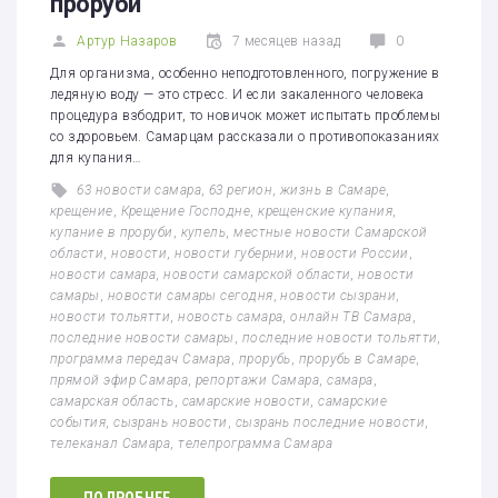
проруби
Артур Назаров
7 месяцев назад
0
Для организма, особенно неподготовленного, погружение в
ледяную воду — это стресс. И если закаленного человека
процедура взбодрит, то новичок может испытать проблемы
со здоровьем. Самарцам рассказали о противопоказаниях
для купания…
63 новости самара
,
63 регион
,
жизнь в Самаре
,
крещение
,
Крещение Господне
,
крещенские купания
,
купание в проруби
,
купель
,
местные новости Самарской
области
,
новости
,
новости губернии
,
новости России
,
новости самара
,
новости самарской области
,
новости
самары
,
новости самары сегодня
,
новости сызрани
,
новости тольятти
,
новость самара
,
онлайн ТВ Самара
,
последние новости самары
,
последние новости тольятти
,
программа передач Самара
,
прорубь
,
прорубь в Самаре
,
прямой эфир Самара
,
репортажи Самара
,
самара
,
самарская область
,
самарские новости
,
самарские
события
,
сызрань новости
,
сызрань последние новости
,
телеканал Самара
,
телепрограмма Самара