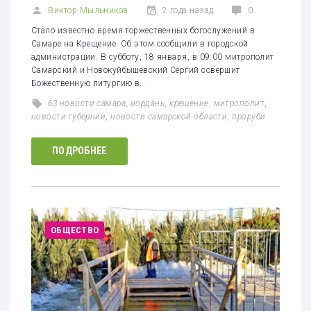
Виктор Мыльников
2 года назад
0
Стало известно время торжественных богослужений в
Самаре на Крещение. Об этом сообщили в городской
администрации. В субботу, 18 января, в 09:00 митрополит
Самарский и Новокуйбышевский Сергий совершит
Божественную литургию в…
63 новости самара
,
иордань
,
крещение
,
митрополит
,
новости губернии
,
новости самарской области
,
проруби
ПОДРОБНЕЕ
ОБЩЕСТВО