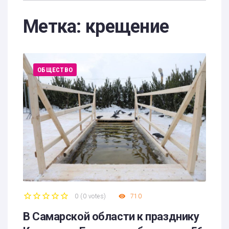
Метка:
крещение
ОБЩЕСТВО
0
(
0 votes
)
710
1
2
3
4
5
В Самарской области к празднику