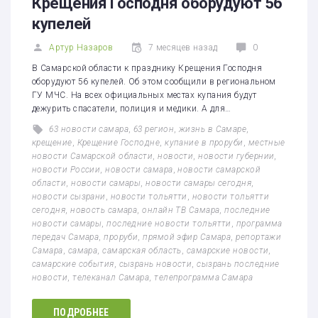
Крещения Господня оборудуют 56
купелей
Артур Назаров
7 месяцев назад
0
В Самарской области к празднику Крещения Господня
оборудуют 56 купелей. Об этом сообщили в региональном
ГУ МЧС. На всех официальных местах купания будут
дежурить спасатели, полиция и медики. А для…
63 новости самара
,
63 регион
,
жизнь в Самаре
,
крещение
,
Крещение Господне
,
купание в проруби
,
местные
новости Самарской области
,
новости
,
новости губернии
,
новости России
,
новости самара
,
новости самарской
области
,
новости самары
,
новости самары сегодня
,
новости сызрани
,
новости тольятти
,
новости тольятти
сегодня
,
новость самара
,
онлайн ТВ Самара
,
последние
новости самары
,
последние новости тольятти
,
программа
передач Самара
,
проруби
,
прямой эфир Самара
,
репортажи
Самара
,
самара
,
самарская область
,
самарские новости
,
самарские события
,
сызрань новости
,
сызрань последние
новости
,
телеканал Самара
,
телепрограмма Самара
ПОДРОБНЕЕ