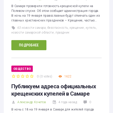
В Самаре проверили готовность крещенской купели на
Полевом спуске. Об этом сообщает администрация города.
В ночь на 19 января православные будут отмечать один из
главных христианских праздников – Крещение, частью…
63 новости самара
,
безопасность
,
крещение
,
купель
,
новости самарской области
,
праздник
ПОДРОБНЕЕ
ОБЩЕСТВО
0
(
0 votes
)
1622
1
2
3
4
5
Публикуем адреса официальных
крещенских купелей в Самаре
Александр Кочетов
4 года назад
0
В ночь с 18 на 19 января в Самаре для жителей города