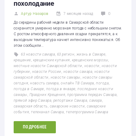
похолодание
Артур Назаров
7 месяцев назад
0
До середины рабочей недели в Самарской области
сохранится умеренно морозная погода с небольшим снегом.
С ростом атмосферного давления осадки прекратятся, а к
выходным температура начнет интенсивно понижаться. Об
этом сообщили…
63 новости самара
,
63 регион
,
жизнь в Самаре
,
крещение
,
крещенские купания
,
крещенские морозы
,
местные новости Самарской области
,
новости
,
новости
губернии
,
новости России
,
новости самара
,
новости
самарской области
,
новости самары
,
новости самары
сегодня
,
новость самара
,
онлайн ТВ Самара
,
погода
,
погода в Самаре
,
погода в январе
,
последние новости
самары
,
Праздник Крещения
,
программа передач Самара
,
прямой эфир Самара
,
репортажи Самара
,
самара
,
самарская область
,
самарские новости
,
самарские
события
,
телеканал Самара
,
телепрограмма Самара
ПОДРОБНЕЕ