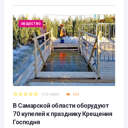
ОБЩЕСТВО
0
(
0 votes
)
634
1
2
3
4
5
В Самарской области оборудуют
70 купелей к празднику Крещения
Господня