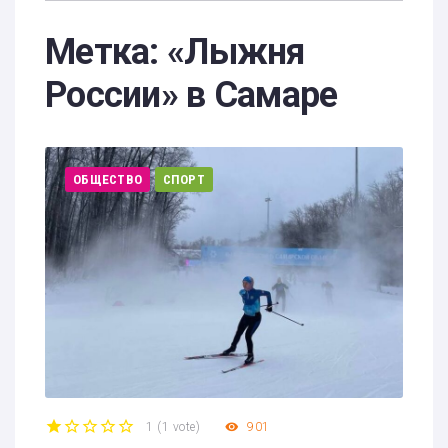
Метка:
«Лыжня
России» в Самаре
ОБЩЕСТВО
СПОРТ
1
(
1 vote
)
901
1
2
3
4
5