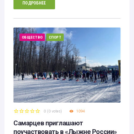
ПОДРОБНЕЕ
ОБЩЕСТВО
СПОРТ
0
(
0 votes
)
1094
1
2
3
4
5
Самарцев приглашают
поучаствовать в «Лыжне России»