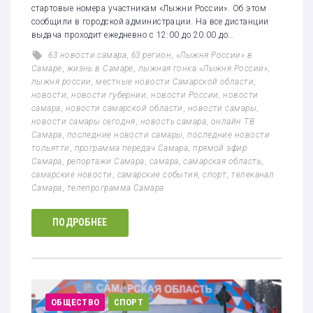
стартовые номера участникам «Лыжни России». Об этом
сообщили в городской администрации. На все дистанции
выдача проходит ежедневно с 12:00 до 20:00 до…
63 новости самара
,
63 регион
,
«Лыжня России» в
Самаре
,
жизнь в Самаре
,
лыжная гонка «Лыжня России»
,
лыжня россии
,
местные новости Самарской области
,
новости
,
новости губернии
,
новости России
,
новости
самара
,
новости самарской области
,
новости самары
,
новости самары сегодня
,
новость самара
,
онлайн ТВ
Самара
,
последние новости самары
,
последние новости
тольятти
,
программа передач Самара
,
прямой эфир
Самара
,
репортажи Самара
,
самара
,
самарская область
,
самарские новости
,
самарские события
,
спорт
,
телеканал
Самара
,
телепрограмма Самара
ПОДРОБНЕЕ
ОБЩЕСТВО
СПОРТ