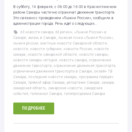
В субботу, 14 февраля, с 06:00 до 16:00 в Красноглинском
районе Самары частично ограничат движение транспорта.
Это связано с проведением «Лыжни России», сообщили в
администрации города. Речь идет о следующих…
63 новости самара
,
63 регион
,
«Лыжня России» в
Самаре
,
жизнь в Самаре
,
лыжная гонка «Лыжня России»
,
лыжня россии
,
местные новости Самарской области
,
новости
,
новости губернии
,
новости России
,
новости
самара
,
новости самарской области
,
новости самары
,
новости самары сегодня
,
новость самара
,
ограничение
движение транспорта
,
ограничение движения транспорта
,
ограничение движения транспорта в Самаре
,
онлайн ТВ
Самара
,
последние новости самары
,
программа передач
Самара
,
прямой эфир Самара
,
репортажи Самара
,
самара
,
самарская область
,
самарские новости
,
самарские
события
,
телеканал Самара
,
телепрограмма Самара
ПОДРОБНЕЕ