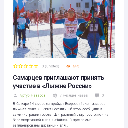
0
(
0 votes
)
643
1
2
3
4
5
Самарцев приглашают принять
участие в «Лыжне России»
Артур Назаров
7 месяцев назад
0
В Самаре 14 февраля пройдет Всероссийская массовая
лыжная гонка «Лыжня России». Об этом сообщили в
администрации города. Центральный старт состоится на
базе спортивной школы «Чайка». В программе
запланированы дистанции для…