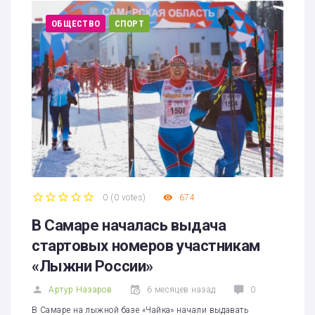
ОБЩЕСТВО
СПОРТ
0
(
0 votes
)
674
1
2
3
4
5
В Самаре началась выдача
стартовых номеров участникам
«Лыжни России»
Артур Назаров
6 месяцев назад
0
В Самаре на лыжной базе «Чайка» начали выдавать