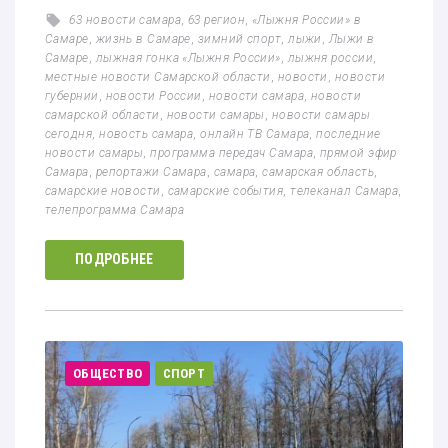
63 новости самара
,
63 регион
,
«Лыжня России» в
Самаре
,
жизнь в Самаре
,
зимний спорт
,
лыжи
,
Лыжи в
Самаре
,
лыжная гонка «Лыжня России»
,
лыжня россии
,
местные новости Самарской области
,
новости
,
новости
губернии
,
новости России
,
новости самара
,
новости
самарской области
,
новости самары
,
новости самары
сегодня
,
новость самара
,
онлайн ТВ Самара
,
последние
новости самары
,
программа передач Самара
,
прямой эфир
Самара
,
репортажи Самара
,
самара
,
самарская область
,
самарские новости
,
самарские события
,
телеканал Самара
,
телепрограмма Самара
ПОДРОБНЕЕ
ОБЩЕСТВО
СПОРТ