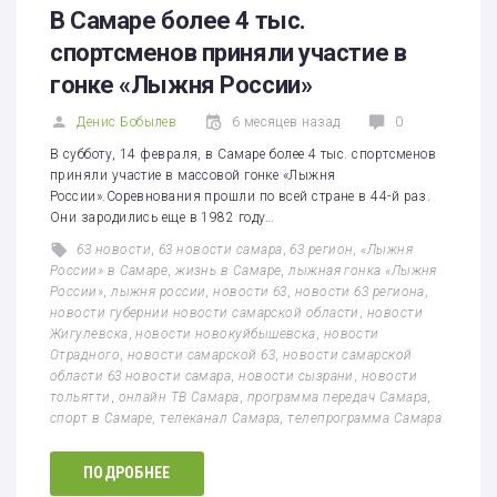
В Самаре более 4 тыс.
спортсменов приняли участие в
гонке «Лыжня России»
Денис Бобылев
6 месяцев назад
0
В субботу, 14 февраля, в Самаре более 4 тыс. спортсменов
приняли участие в массовой гонке «Лыжня
России».Соревнования прошли по всей стране в 44-й раз.
Они зародились еще в 1982 году…
63 новости
,
63 новости самара
,
63 регион
,
«Лыжня
России» в Самаре
,
жизнь в Самаре
,
лыжная гонка «Лыжня
России»
,
лыжня россии
,
новости 63
,
новости 63 региона
,
новости губернии новости самарской области
,
новости
Жигулевска
,
новости новокуйбышевска
,
новости
Отрадного
,
новости самарской 63
,
новости самарской
области 63 новости самара
,
новости сызрани
,
новости
тольятти
,
онлайн ТВ Самара
,
программа передач Самара
,
спорт в Самаре
,
телеканал Самара
,
телепрограмма Самара
ПОДРОБНЕЕ