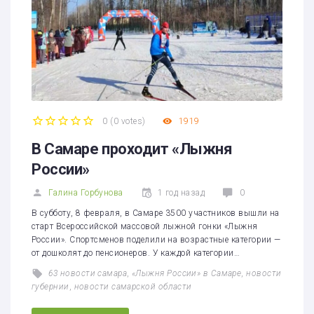
0
(
0 votes
)
1919
1
2
3
4
5
В Самаре проходит «Лыжня
России»
Галина Горбунова
1 год назад
0
В субботу, 8 февраля, в Самаре 3500 участников вышли на
старт Всероссийской массовой лыжной гонки «Лыжня
России». Спортсменов поделили на возрастные категории —
от дошколят до пенсионеров. У каждой категории…
63 новости самара
,
«Лыжня России» в Самаре
,
новости
губернии
,
новости самарской области