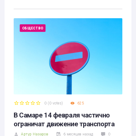
ОБЩЕСТВО
0
(
0 votes
)
625
1
2
3
4
5
В Самаре 14 февраля частично
ограничат движение транспорта
Артур Назаров
6 месяцев назад
0