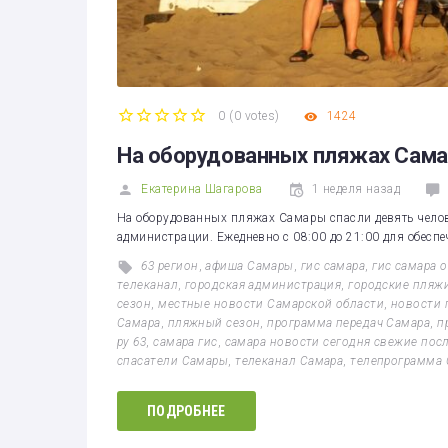
0
(
0 votes
)
1424
1
2
3
4
5
На оборудованных пляжах Сама
Екатерина Шагарова
1 неделя назад
На оборудованных пляжах Самары спасли девять челове
администрации. Ежедневно с 08:00 до 21:00 для обесп
63 регион
,
афиша Самары
,
гис самара
,
гис самара 
телеканал
,
городская администрация
,
городские пляж
сезон
,
местные новости Самарской области
,
новости 
Самара
,
пляжный сезон
,
программа передач Самара
,
п
ру 63
,
самара гис
,
самара новости сегодня свежие пос
спасатели Самары
,
телеканал Самара
,
телепрограмма 
ПОДРОБНЕЕ