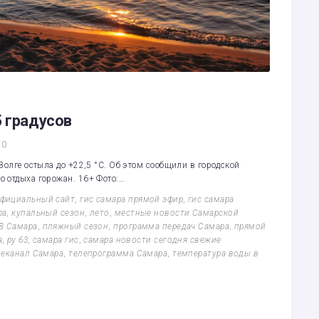
5 градусов
0
Волге остыла до +22,5 °C. Об этом сообщили в городской
 отдыха горожан. 16+ Фото:…
официальный сайт
,
гис самара прямой эфир
,
гис самара
ра
,
купальный сезон
,
лето
,
местные новости Самарской
В Самара
,
пляжный сезон
,
программа передач Самара
,
прямой
а
,
ру 63
,
самара гис
,
самара новости сегодня свежие
леканал Самара
,
телепрограмма Самара
,
температура воды в