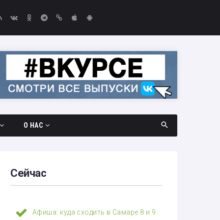
О НАС
дач
Документы
амара —
Вакансии
Сейчас
Выборы-2026
едач
Контакты
Афиша: куда сходить в Самаре 8 и 9