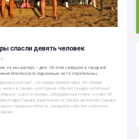
ры спасли девять человек
0
к, из них шестеро – дети. Об этом сообщили в городской
ечения безопасности отдыхающих на 14 спасательных…
официальный сайт
,
гис самара прямой эфир
,
гис самара
и
,
жизнь в Самаре
,
культурные события Самара
,
купальный
губернии
,
новости самары
,
оборудванные пляжи
,
онлайн ТВ
рямой эфир Самара
,
развлечения в Самаре
,
репортажи Самара
,
ледние
,
самарская область
,
самарские события
,
спасатели
,
Самара