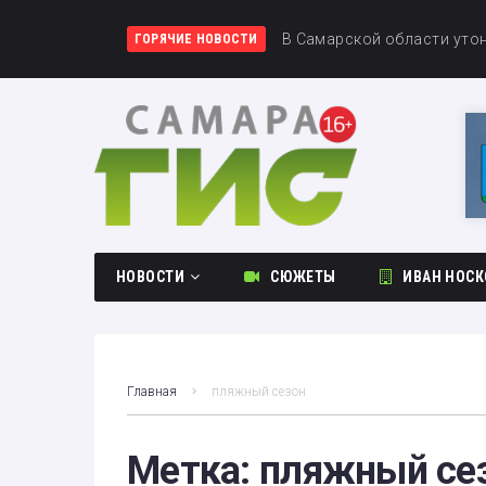
«Акрон» сыграл вничью с
В Самарской области утон
Первое поражение сезона:
ГОРЯЧИЕ НОВОСТИ
НОВОСТИ
СЮЖЕТЫ
ИВАН НОСК
Общество
Происшествия
Главная
пляжный сезон
Культура
Спорт
Метка:
пляжный се