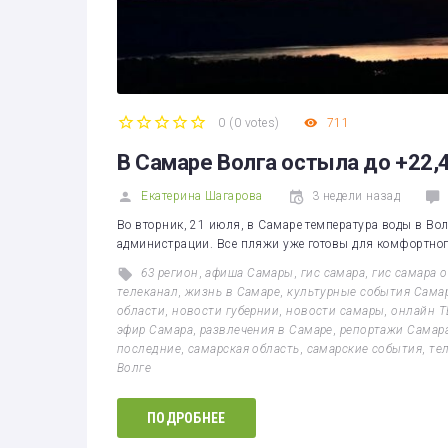
0
(
0 votes
)
711
1
2
3
4
5
В Самаре Волга остыла до +22,
Екатерина Шагарова
3 недели назад
Во вторник, 21 июля, в Самаре температура воды в Вол
администрации. Все пляжи уже готовы для комфортного
63 регион
,
афиша Самары
,
гис самара
,
гис самара 
телеканал
,
жизнь в Самаре
,
культурные события Сама
области
,
новости губернии
,
новости самары
,
онлайн Т
эфир Самара
,
развлечения в Самаре
,
репортажи Самар
последние
,
самарская область
,
самарские события
,
те
Волге
ПОДРОБНЕЕ