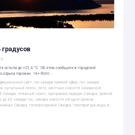
4 градусов
0
ге остыла до +22,4 °C. Об этом сообщили в городской
 отдыха горожан. 16+ Фото:…
официальный сайт
,
гис самара прямой эфир
,
гис самара
ра
,
купальный сезон
,
лето
,
местные новости Самарской
В Самара
,
пляжный сезон
,
программа передач Самара
,
прямой
а
,
ру 63
,
самара гис
,
самара новости сегодня свежие
леканал Самара
,
телепрограмма Самара
,
температура воды в