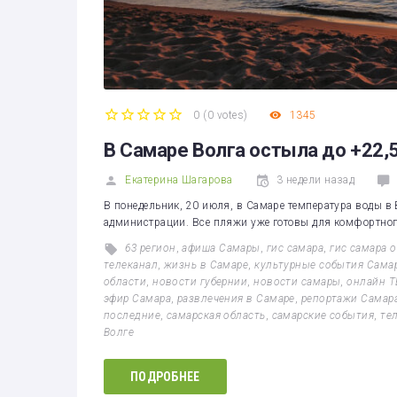
0
(
0 votes
)
1345
1
2
3
4
5
В Самаре Волга остыла до +22,
Екатерина Шагарова
3 недели назад
В понедельник, 20 июля, в Самаре температура воды в 
администрации. Все пляжи уже готовы для комфортного
63 регион
,
афиша Самары
,
гис самара
,
гис самара 
телеканал
,
жизнь в Самаре
,
культурные события Сама
области
,
новости губернии
,
новости самары
,
онлайн Т
эфир Самара
,
развлечения в Самаре
,
репортажи Самар
последние
,
самарская область
,
самарские события
,
те
Волге
ПОДРОБНЕЕ