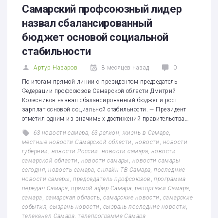
Самарский профсоюзный лидер
назвал сбалансированный
бюджет основой социальной
стабильности
Артур Назаров
8 месяцев назад
0
По итогам прямой линии с президентом председатель
Федерации профсоюзов Самарской области Дмитрий
Колесников назвал сбалансированный бюджет и рост
зарплат основой социальной стабильности. — Президент
отметил одним из значимых достижений правительства…
63 новости самара
,
63 регион
,
жизнь в Самаре
,
местные новости Самарской области
,
новости
,
новости
губернии
,
новости России
,
новости самара
,
новости
самарской области
,
новости самары
,
новости самары
сегодня
,
новость самара
,
онлайн ТВ Самара
,
последние
новости самары
,
председатель профсоюзов
,
программа
передач Самара
,
прямой эфир Самара
,
репортажи Самара
,
самара
,
самарская область
,
самарские новости
,
самарские
события
,
сызрань новости
,
сызрань последние новости
,
телеканал Самара
,
телепрограмма Самара