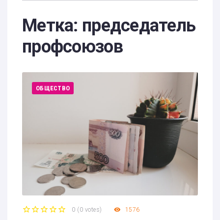
Метка:
председатель
профсоюзов
ОБЩЕСТВО
0
(
0 votes
)
1576
1
2
3
4
5