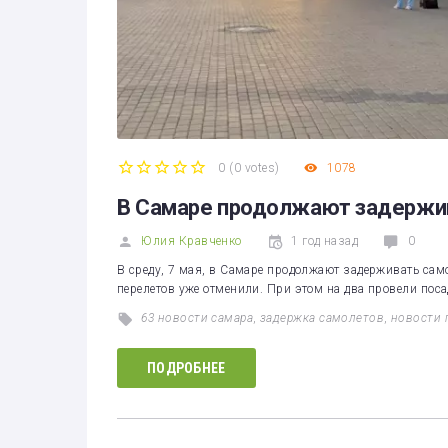
0
(
0 votes
)
1078
1
2
3
4
5
В Самаре продолжают задержив
Юлия Кравченко
1 год назад
0
В среду, 7 мая, в Самаре продолжают задерживать само
перелетов уже отменили. При этом на два провели пос
63 новости самара
,
задержка самолетов
,
новости 
ПОДРОБНЕЕ