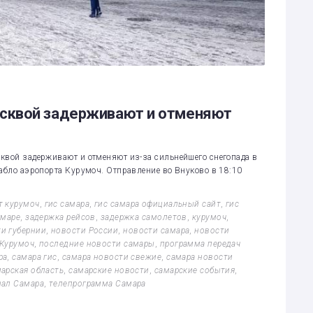
сквой задерживают и отменяют
квой задерживают и отменяют из-за сильнейшего снегопада в
табло аэропорта Курумоч. Отправление во Внуково в 18:10
т курумоч
,
гис самара
,
гис самара официальный сайт
,
гис
амаре
,
задержка рейсов
,
задержка самолетов
,
курумоч
,
и губернии
,
новости России
,
новости самара
,
новости
 Курумоч
,
последние новости самары
,
программа передач
ра
,
самара гис
,
самара новости свежие
,
самара новости
арская область
,
самарские новости
,
самарские события
,
нал Самара
,
телепрограмма Самара