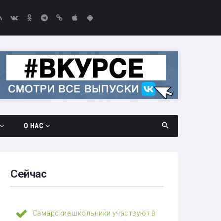
О НАС
дач
Документы
амара —
Вакансии
Сейчас
Выборы-2026
едач
Контакты
Самарские школьники участвуют в