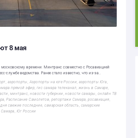
ют 8 мая
о московскому времени. Минтранс совместно с Росавиацией
с-службе ведомства. Ранее стало известно, что из-за…
орт
,
аэропорты
,
Аэропорты на юге России
,
аэропорты Юга
,
самара прямой эфир
,
гис самара телеканал
,
жизнь в Самаре
,
асти
,
минтранс
,
новости губернии
,
новости самары
,
онлайн ТВ
ра
,
Расписание Самолетов
,
репортажи Самара
,
росавиация
,
одня свежие последние
,
самарская область
,
самарские
 Самара
,
Юг России