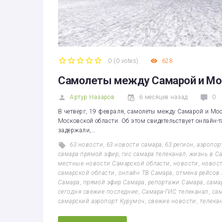
0
(
0 votes
)
628
1
2
3
4
5
Самолеты между Самарой и Мо
Артур Назаров
6 месяцев назад
0
В четверг, 19 февраля, самолеты между Самарой и Мос
Московской области. Об этом свидетельствует онлайн-
задержали,…
63 новости
,
63 новости самара
,
63 регион
,
аэропор
самара прямой эфир
,
гис самара телеканал
,
жизнь в С
местные новости Самарской области
,
новости
,
новост
самарской области
,
онлайн ТВ Самара
,
отмена рейсов
Самара
,
прямой эфир Самара
,
репортажи Самара
,
сама
сегодня свежие последние
,
Самара-ГИС телеканал
,
сам
самарский аэропорт Курумоч
,
свежие новости
,
телека