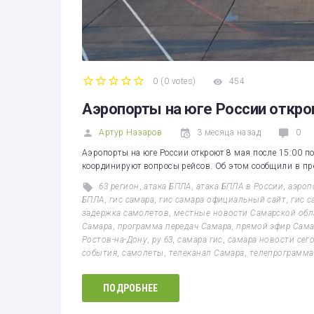
0
(
0 votes
)
454
1
2
3
4
5
Аэропорты на юге России откро
Артур Назаров
3 месяца назад
0
Аэропорты на юге России откроют 8 мая после 15:00 п
координируют вопросы рейсов. Об этом сообщили в прес
63 регион
,
атака БПЛА
,
атака БПЛА в России
,
аэроп
БПЛА
,
гис самара
,
гис самара официальный сайт
,
гис 
задержка самолетов
,
местные новости Самарской обл
Самара
,
программа передач Самара
,
прямой эфир Сама
Ростов-на-Дону
,
ру 63
,
самара гис
,
самара новости сег
события
,
самолеты
,
телеканал Самара
,
телепрограмма
ПОДРОБНЕЕ