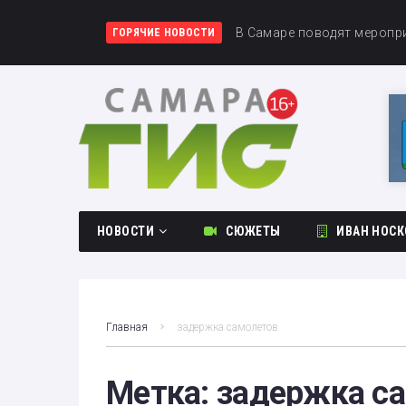
В Самаре ограничат движе
В Самаре поводят меропр
В Самаре 8 августа запу
ГОРЯЧИЕ НОВОСТИ
НОВОСТИ
СЮЖЕТЫ
ИВАН НОСК
Общество
Происшествия
Главная
задержка самолетов
Культура
Спорт
Метка:
задержка с