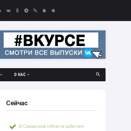
О НАС
дач
Документы
амара —
Вакансии
Сейчас
Выборы-2026
едач
Контакты
В Самарской области работает