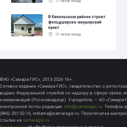
11 часов назад
В Кинельском районе строят
фельдшерско-акушерский
пункт
12 часов назад
©АО «Самара-ГИС», 2013-2026 16+
Сетевое издание «Самара-ГИС», свидетельство о регистрац
выдано Федеральной службой по надзору в сфере связи, 
коммуникаций (Роскомнадзор). Учредитель — АО «Самара-Г
электронной почты редакции:
info@samaragis.ru
.
Телефон ре
(846) 201-02-16, reklama@samaragis.ru.
Перепечатка матери
ссылки на
samaragis.ru
.