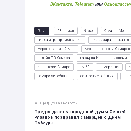
ВКонтакте
,
Telegram
или
Одноклассн
Теги:
63 регион
9 мая
9 мая в Москв
гис самара прямой эфир
гис самара телеканал
мероприятия к 9 мая
местные новости Самарск
онлайн ТВ Самара
парад на Красной площади
репортажи Самара
ру 63
самара гис
с
самарская область
самарские события
тел
Предыдущая новость
Председатель городской думы Сергей
Рязанов поздравил самарцев с Днем
Победы