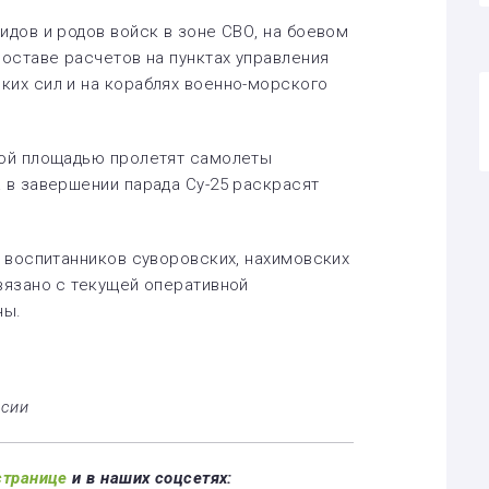
идов и родов войск в зоне СВО, на боевом
составе расчетов на пунктах управления
ких сил и на кораблях военно-морского
ной площадью пролетят самолеты
а в завершении парада Су-25 раскрасят
, воспитанников суворовских, нахимовских
связано с текущей оперативной
ны.
ссии
странице
и в наших соцсетях: