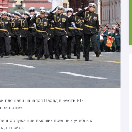
ой площади начался Парад в честь 81-
ной войне.
военнослужащие высших военных учебных
одов войск.