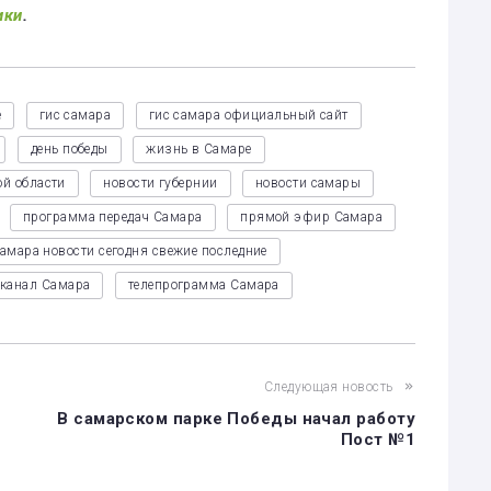
ики
.
е
гис самара
гис самара официальный сайт
день победы
жизнь в Самаре
ой области
новости губернии
новости самары
программа передач Самара
прямой эфир Самара
амара новости сегодня свежие последние
еканал Самара
телепрограмма Самара
Следующая новость
В самарском парке Победы начал работу
Пост №1