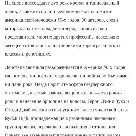
На сцене воссоздадут дух рок-н-ролла и танцевальный
драйв, а также исполнят мелодичные хиты о жизни
американской молодежи 50-х годов. 30 актеров, среди
которых архитекторы, дизайнеры, финансисты и
представители многих других профессий, нескольких
месяцев готовились к постановке на хореографических
классах и репетициях.
Действие мюзикла разворачивается в Америке 50-х годов,
где нет еще ни нефтяных кризисов, ни войны во Вьетнаме,
ни панк-рока. Везде царит атмосфера безудержного
оптимизма, а самые важные вещи в жизни — это рок-н-
ролл и нанесение бриолина на волосы. Герои Дэнни Зуко и
Сэнди Дамброевски из выпускного класса чикагской колы
Rydell High, принадлежащие к различным школьным
группировкам, переживают испытания в отношения.
Однако всё заканчивается традиционным хэппи-эндом.