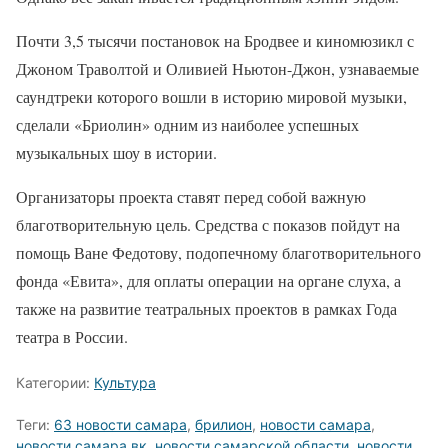
Почти 3,5 тысячи постановок на Бродвее и киномюзикл с
Джоном Траволтой и Оливией Ньютон-Джон, узнаваемые
саундтреки которого вошли в историю мировой музыки,
сделали «Бриолин» одним из наиболее успешных
музыкальных шоу в истории.
Организаторы проекта ставят перед собой важную
благотворительную цель. Средства с показов пойдут на
помощь Ване Федотову, подопечному благотворительного
фонда «Евита», для оплаты операции на органе слуха, а
также на развитие театральных проектов в рамках Года
театра в России.
Категории:
Культура
Теги:
63 новости самара
,
брилион
,
новости самара
,
новости самара вк
,
новости самарской области
,
новости