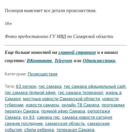
Полиция выясняет все детали происшествия.
16+
Фото предоставлено ГУ МВД по Самарской области
Еще больше новостей на
главной странице
и в наших
соцсетях:
ВКонтакте
,
Telegram
или
Одноклассники
.
Категории:
Происшествия
Теги:
63 регион
,
гис самара
,
гис самара официальный сайт
,
гис самара прямой эфир
,
гис самара телеканал
,
жизнь в
Самаре
,
местные новости Самарской области
,
новости
губернии
,
новости самары
,
онлайн ТВ Самара
,
программа
передач Самара
,
прямой эфир Самара
,
репортажи
Самара
,
ру 63
,
самара гис
,
самара новости сегодня
свежие последние
,
самарская область
,
самарские
события
,
сбили ребенка
,
телеканал Самара
,