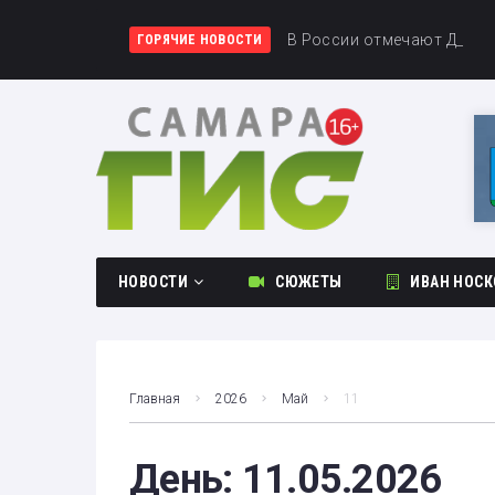
На железнодорожном марш
В России отмечают День 
В Самарской области ста
ГОРЯЧИЕ НОВОСТИ
НОВОСТИ
СЮЖЕТЫ
ИВАН НОСК
Общество
Происшествия
Главная
2026
Май
11
Культура
Спорт
День:
11.05.2026