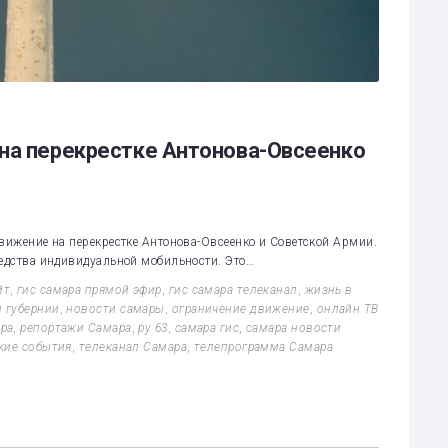
на перекрестке Антонова-Овсеенко
движение на перекрестке Антонова-Овсеенко и Советской Армии.
редства индивидуальной мобильности. Это…
йт
,
гис самара прямой эфир
,
гис самара телеканал
,
жизнь в
 губернии
,
новости самары
,
ограничение движение
,
онлайн ТВ
ра
,
репортажи Самара
,
ру 63
,
самара гис
,
самара новости
кие события
,
телеканал Самара
,
телепрограмма Самара