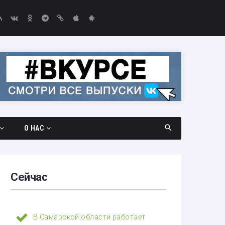
О НАС
дач
Документы
амара —
Вакансии
Сейчас
Выборы-2026
едач
Контакты
В Самарской области работает