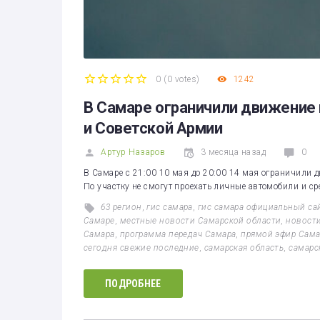
0
(
0 votes
)
1242
1
2
3
4
5
В Самаре ограничили движение 
и Советской Армии
Артур Назаров
3 месяца назад
0
В Самаре с 21:00 10 мая до 20:00 14 мая ограничили 
По участку не смогут проехать личные автомобили и с
63 регион
,
гис самара
,
гис самара официальный са
Самаре
,
местные новости Самарской области
,
новости
Самара
,
программа передач Самара
,
прямой эфир Сама
сегодня свежие последние
,
самарская область
,
самарс
ПОДРОБНЕЕ