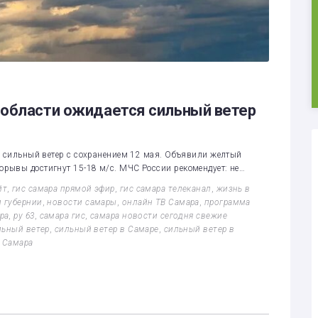
 области ожидается сильный ветер
я сильный ветер с сохранением 12 мая. Объявили желтый
рывы достигнут 15-18 м/с. МЧС России рекомендует: не…
йт
,
гис самара прямой эфир
,
гис самара телеканал
,
жизнь в
 губернии
,
новости самары
,
онлайн ТВ Самара
,
программа
ра
,
ру 63
,
самара гис
,
самара новости сегодня свежие
льный ветер
,
сильный ветер в Самаре
,
сильный ветер в
 Самара