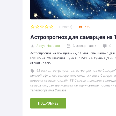
0
(
0 votes
)
579
1
2
3
4
5
Астропрогноз для самарцев на 
Артур Назаров
3 месяца назад
0
Астропрогноз на понедельник, 11 мая, специально для
Бусыгина. Убывающая Луна в Рыбах. 24 лунный день. 
строить свою…
63 регион
,
астропрогноз
,
астропрогноз на Самара-
прямой эфир
,
гис самара телеканал
,
жизнь в Самаре
,
м
новости самары
,
онлайн ТВ Самара
,
программа переда
самара гис
,
самара новости сегодня свежие последни
телепрограмма Самара
ПОДРОБНЕЕ