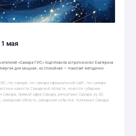
11 мая
 читателей «Самара-ГИС» подготовила астропсихолог Екатерина
Энергия дня мощная, но спокойная — помогает методично
ГИС
,
гис самара
,
гис самара официальный сайт
,
гис самара
естные новости Самарской области
,
новости губернии
,
ч Самара
,
прямой эфир Самара
,
репортажи Самара
,
ру 63
,
е
,
самарская область
,
самарские события
,
телеканал Самара
,