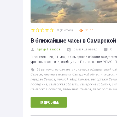
0
(
0 votes
)
1177
1
2
3
4
5
В ближайшие часы в Самарской
Артур Назаров
3 месяца назад
0
В понедельник, 11 мая, в Самарской области ожидаетс
уровень опасности, сообщили в Приволжском УГМС. По
63 регион
,
гис самара
,
гис самара официальный са
Самаре
,
местные новости Самарской области
,
новости
передач Самара
,
прямой эфир Самара
,
репортажи Сама
последние
,
самарская область
,
самарские события
,
си
Самарской области
,
телеканал Самара
,
телепрограмма
ПОДРОБНЕЕ