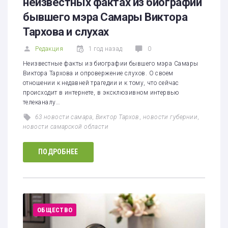
неизвестных фактах из биографии
бывшего мэра Самары Виктора
Тархова и слухах
Редакция
1 год назад
0
Неизвестные факты из биографии бывшего мэра Самары
Виктора Тархова и опровержение слухов. О своем
отношении к недавней трагедии и к тому, что сейчас
происходит в интернете, в эксклюзивном интервью
телеканалу…
63 новости самара
,
Виктор Тархов
,
новости губернии
,
новости самарской области
ПОДРОБНЕЕ
ОБЩЕСТВО