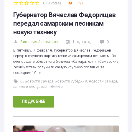
0
(
0 votes
)
1191
1
2
3
4
5
Губернатор Вячеслав Федорищев
передал самарским лесникам
новую технику
Виктория Акиньшина
1 год назад
0
В пятницу, 7 февраля, губернатор Вячеслав Федорищев
передал крупную партию техники самарским лесникам. За
счет средств областного бюджета «Самаралес» и «Самарские
лесничества» получили самую крупную поставку за
последние 10 лет…
63 новости самара
,
новости губернии
,
новости самара
,
новости самарской области
ПОДРОБНЕЕ