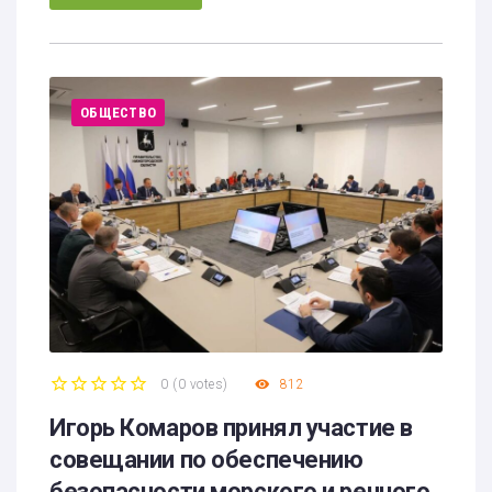
ОБЩЕСТВО
0
(
0 votes
)
812
1
2
3
4
5
Игорь Комаров принял участие в
совещании по обеспечению
безопасности морского и речного