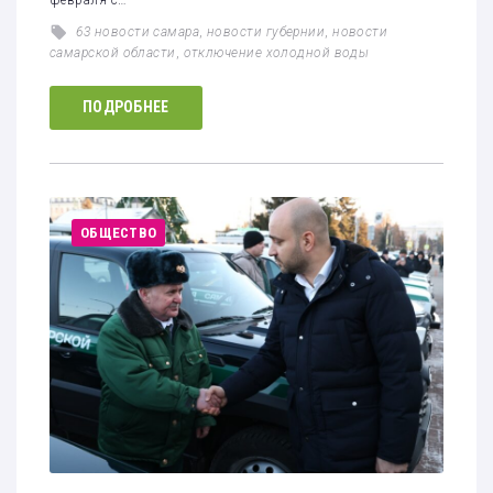
63 новости самара
,
новости губернии
,
новости
самарской области
,
отключение холодной воды
ПОДРОБНЕЕ
ОБЩЕСТВО