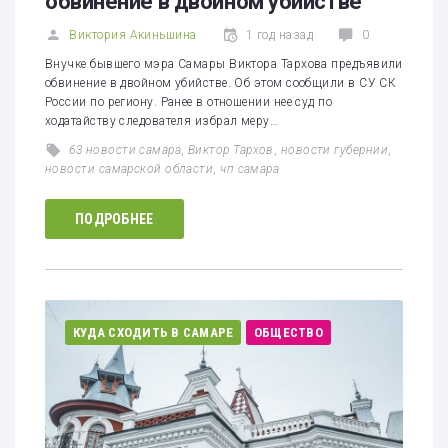
обвинение в двойном убийстве
Виктория Акиньшина
1 год назад
0
Внучке бывшего мэра Самары Виктора Тархова предъявили
обвинение в двойном убийстве. Об этом сообщили в СУ СК
России по региону. Ранее в отношении нее суд по
ходатайству следователя избрал меру…
63 новости самара
,
Виктор Тархов
,
новости губернии
,
новости самарской области
,
чп самара
ПОДРОБНЕЕ
КУДА СХОДИТЬ В САМАРЕ
ОБЩЕСТВО