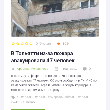
0
(
0 votes
)
1034
1
2
3
4
5
В Тольятти из-за пожара
эвакуировали 47 человек
Арианна Мельникова
1 год назад
0
В пятницу, 7 февраля, в Тольятти из-за пожара
эвакуировали 47 человек. Об этом сообщили в ГУ МЧС по
Самарской области. Горела мебель в общем коридоре в
многоквартирном доме по адресу…
63 новости
,
новости самарской области
,
новости
тольятти
,
пожар