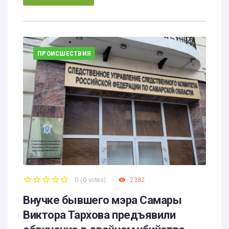
ПРОИСШЕСТВИЯ
0
(
0 votes
)
2382
1
2
3
4
5
Внучке бывшего мэра Самары
Виктора Тархова предъявили