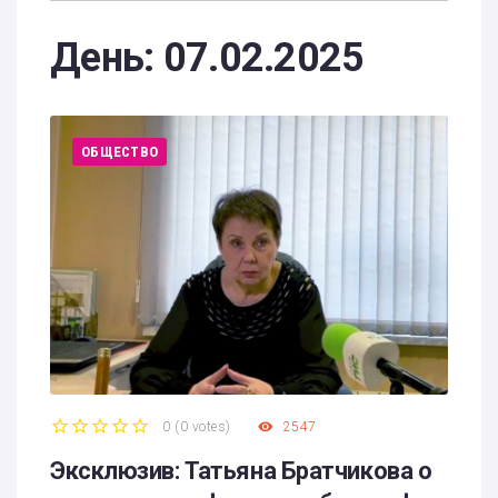
День:
07.02.2025
ОБЩЕСТВО
0
(
0 votes
)
2547
1
2
3
4
5
Эксклюзив: Татьяна Братчикова о