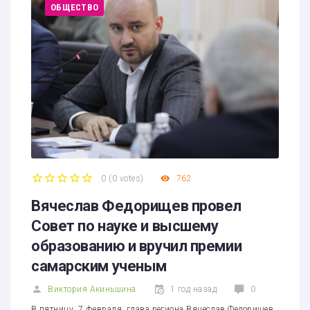
ОБЩЕСТВО
0
(
0 votes
)
762
1
2
3
4
5
Вячеслав Федорищев провел
Совет по науке и высшему
образованию и вручил премии
самарским ученым
Виктория Акиньшина
1 год назад
0
В пятницу, 7 февраля, глава региона Вячеслав Федорищев