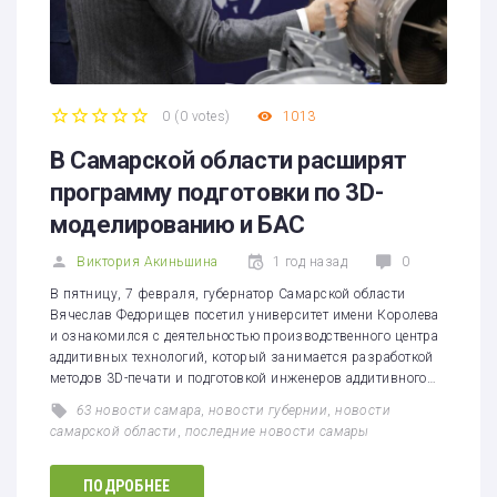
0
(
0 votes
)
1013
1
2
3
4
5
В Самарской области расширят
программу подготовки по 3D-
моделированию и БАС
Виктория Акиньшина
1 год назад
0
В пятницу, 7 февраля, губернатор Самарской области
Вячеслав Федорищев посетил университет имени Королева
и ознакомился с деятельностью производственного центра
аддитивных технологий, который занимается разработкой
методов 3D-печати и подготовкой инженеров аддитивного…
63 новости самара
,
новости губернии
,
новости
самарской области
,
последние новости самары
ПОДРОБНЕЕ