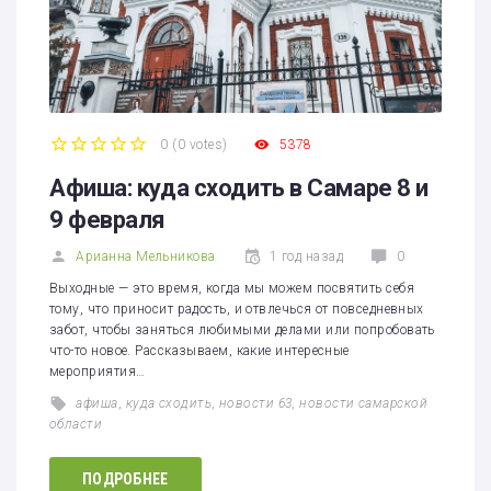
0
(
0 votes
)
5378
1
2
3
4
5
Афиша: куда сходить в Самаре 8 и
9 февраля
Арианна Мельникова
1 год назад
0
Выходные — это время, когда мы можем посвятить себя
тому, что приносит радость, и отвлечься от повседневных
забот, чтобы заняться любимыми делами или попробовать
что-то новое. Рассказываем, какие интересные
мероприятия…
афиша
,
куда сходить
,
новости 63
,
новости самарской
области
ПОДРОБНЕЕ