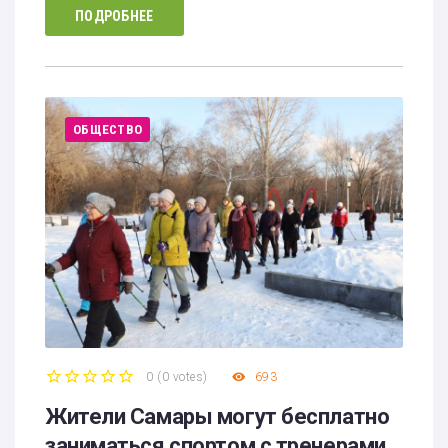
ПОДРОБНЕЕ
ОБЩЕСТВО
0
(
0 votes
)
693
1
2
3
4
5
Жители Самары могут бесплатно
заниматься спортом с тренерами